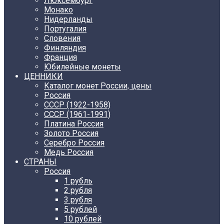
Люксембург
Монако
Нидерланды
Португалия
Словения
Финляндия
Франция
Юбилейные монеты
ЦЕННИКИ
Каталог монет России, цены
Россия
СССР (1922-1958)
CCCР (1961-1991)
Платина Россия
Золото Россия
Серебро Россия
Медь Россия
СТРАНЫ
Россия
1 рубль
2 рубля
3 рубля
5 рублей
10 рублей