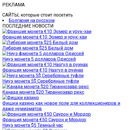
РЕКЛАМА
САЙТЫ, которые стоит посетить
Болгария на русском
ПОСЛЕДНИЕ НОВОСТИ
Франция монета €10 Эомер и урук-хаи
Либерия монета $25 Белый дом
Ниуэ монета 5 долларов Одиссей
Франция монета €10 Назгул в руинах
Ниуэ монета 5$ Серебряные туфли
Канада монета $20 Тираннозавр рекс
Фишки казино как новое поле для коллекционеров и
даже нумизматов
Франция монета €50 Саурон и Мордор
Ниуэ монета $5 Темный час