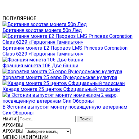
ПОПУЛЯРНОЕ
Британия золотая монета 50р Лед
Британия монета £2 Паровоз LMS Princess Coronation
Class 6229 «Герцогиня Гамильтон»
Франция монета 10€ Две башни
Хорватия монета 25 евро Вучедольская культура
Канада монета 25 центов Официальный талисман
В Эстонии выпустят монету посвященную ветеранам
Сил Обороны
Найти:
АРХИВЫ
АРХИВЫ
МЕНЮ НАВИГАЦИИ