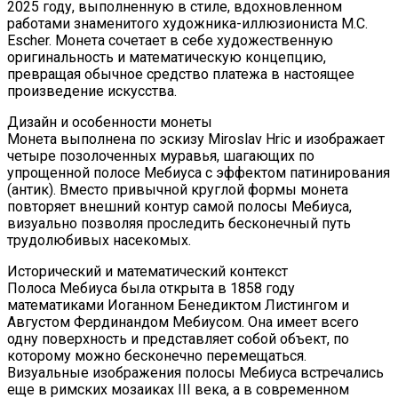
2025 году, выполненную в стиле, вдохновленном
работами знаменитого художника-иллюзиониста M.C.
Escher. Монета сочетает в себе художественную
оригинальность и математическую концепцию,
превращая обычное средство платежа в настоящее
произведение искусства.
Дизайн и особенности монеты
Монета выполнена по эскизу Miroslav Hric и изображает
четыре позолоченных муравья, шагающих по
упрощенной полосе Мебиуса с эффектом патинирования
(антик). Вместо привычной круглой формы монета
повторяет внешний контур самой полосы Мебиуса,
визуально позволяя проследить бесконечный путь
трудолюбивых насекомых.
Исторический и математический контекст
Полоса Мебиуса была открыта в 1858 году
математиками Иоганном Бенедиктом Листингом и
Августом Фердинандом Мебиусом. Она имеет всего
одну поверхность и представляет собой объект, по
которому можно бесконечно перемещаться.
Визуальные изображения полосы Мебиуса встречались
еще в римских мозаиках III века, а в современном