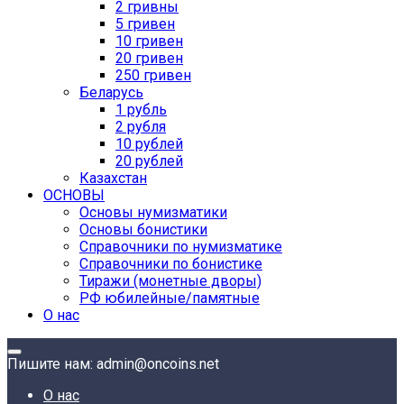
2 гривны
5 гривен
10 гривен
20 гривен
250 гривен
Беларусь
1 рубль
2 рубля
10 рублей
20 рублей
Казахстан
ОСНОВЫ
Основы нумизматики
Основы бонистики
Справочники по нумизматике
Справочники по бонистике
Тиражи (монетные дворы)
РФ юбилейные/памятные
О нас
Пишите нам: admin@oncoins.net
О нас