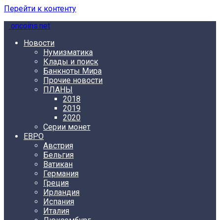
Перейти к контенту
oncoins.net
Новости
Нумизматика
Клады и поиск
Банкноты Мира
Прочие новости
ПЛАНЫ
2018
2019
2020
Серии монет
ЕВРО
Австрия
Бельгия
Ватикан
Германия
Греция
Ирландия
Испания
Италия