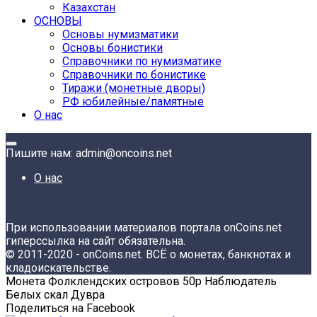
Казахстан
ОСНОВЫ
Основы нумизматики
Основы бонистики
Справочники по нумизматике
Справочники по бонистике
Тиражи (монетные дворы)
РФ юбилейные/памятные
О нас
Пишите нам: admin@oncoins.net
О нас
При использовании материалов портала onCoins.net
гиперссылка на сайт обязательна.
© 2011-2020 - onCoins.net. ВСЁ о монетах, банкнотах и
кладоискательстве.
Монета Фолклендских островов 50р Наблюдатель
Белых скал Дувра
Поделиться на Facebook