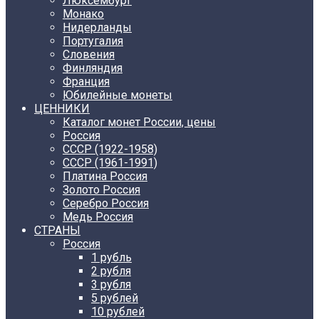
Люксембург
Монако
Нидерланды
Португалия
Словения
Финляндия
Франция
Юбилейные монеты
ЦЕННИКИ
Каталог монет России, цены
Россия
СССР (1922-1958)
CCCР (1961-1991)
Платина Россия
Золото Россия
Серебро Россия
Медь Россия
СТРАНЫ
Россия
1 рубль
2 рубля
3 рубля
5 рублей
10 рублей