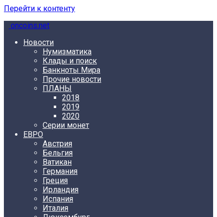
Перейти к контенту
oncoins.net
Новости
Нумизматика
Клады и поиск
Банкноты Мира
Прочие новости
ПЛАНЫ
2018
2019
2020
Серии монет
ЕВРО
Австрия
Бельгия
Ватикан
Германия
Греция
Ирландия
Испания
Италия