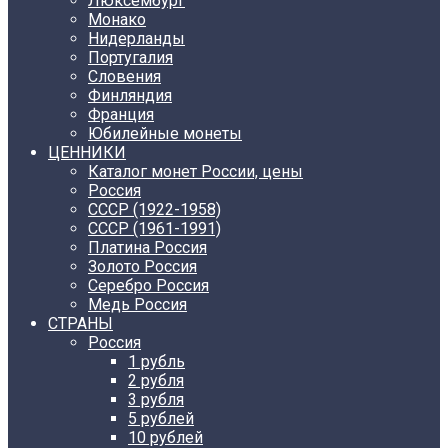
Люксембург
Монако
Нидерланды
Португалия
Словения
Финляндия
Франция
Юбилейные монеты
ЦЕННИКИ
Каталог монет России, цены
Россия
СССР (1922-1958)
CCCР (1961-1991)
Платина Россия
Золото Россия
Серебро Россия
Медь Россия
СТРАНЫ
Россия
1 рубль
2 рубля
3 рубля
5 рублей
10 рублей