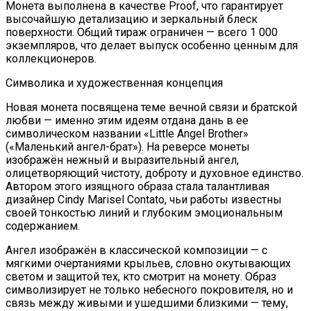
Монета выполнена в качестве Proof, что гарантирует
высочайшую детализацию и зеркальный блеск
поверхности. Общий тираж ограничен — всего 1 000
экземпляров, что делает выпуск особенно ценным для
коллекционеров.
Символика и художественная концепция
Новая монета посвящена теме вечной связи и братской
любви — именно этим идеям отдана дань в ее
символическом названии «Little Angel Brother»
(«Маленький ангел-брат»). На реверсе монеты
изображён нежный и выразительный ангел,
олицетворяющий чистоту, доброту и духовное единство.
Автором этого изящного образа стала талантливая
дизайнер Cindy Marisel Contato, чьи работы известны
своей тонкостью линий и глубоким эмоциональным
содержанием.
Ангел изображён в классической композиции — с
мягкими очертаниями крыльев, словно окутывающих
светом и защитой тех, кто смотрит на монету. Образ
символизирует не только небесного покровителя, но и
связь между живыми и ушедшими близкими — тему,