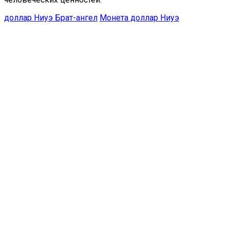
доллар Ниуэ Брат-ангел
Монета доллар Ниуэ