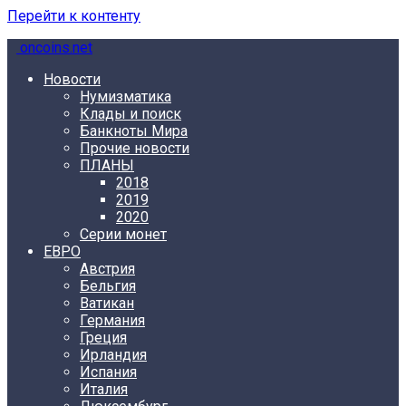
Перейти к контенту
oncoins.net
Новости
Нумизматика
Клады и поиск
Банкноты Мира
Прочие новости
ПЛАНЫ
2018
2019
2020
Серии монет
ЕВРО
Австрия
Бельгия
Ватикан
Германия
Греция
Ирландия
Испания
Италия