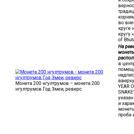
вернос
традиц
корня
во вн
круге 
кругу 
of Bhut
На рев
монет
распол
в цент
помещ
надпис
вверху
Монета 200 нгултрумов – монета 200
YEAR O
нгултрумов Год Змеи, реверс
SNAKE”
указан
и хара
монеты
проба 