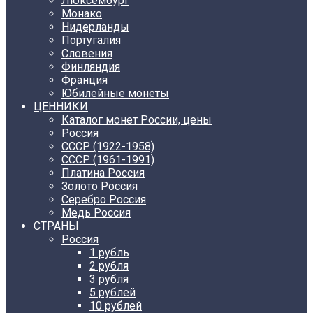
Люксембург
Монако
Нидерланды
Португалия
Словения
Финляндия
Франция
Юбилейные монеты
ЦЕННИКИ
Каталог монет России, цены
Россия
СССР (1922-1958)
CCCР (1961-1991)
Платина Россия
Золото Россия
Серебро Россия
Медь Россия
СТРАНЫ
Россия
1 рубль
2 рубля
3 рубля
5 рублей
10 рублей