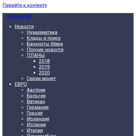
Перейти к контенту
oncoins.net
Новости
Нумизматика
Клады и поиск
Банкноты Мира
Прочие новости
ПЛАНЫ
2018
2019
2020
Серии монет
ЕВРО
Австрия
Бельгия
Ватикан
Германия
Греция
Ирландия
Испания
Италия