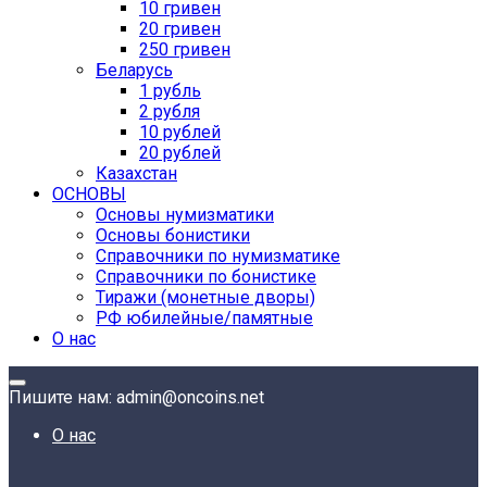
10 гривен
20 гривен
250 гривен
Беларусь
1 рубль
2 рубля
10 рублей
20 рублей
Казахстан
ОСНОВЫ
Основы нумизматики
Основы бонистики
Справочники по нумизматике
Справочники по бонистике
Тиражи (монетные дворы)
РФ юбилейные/памятные
О нас
Пишите нам: admin@oncoins.net
О нас