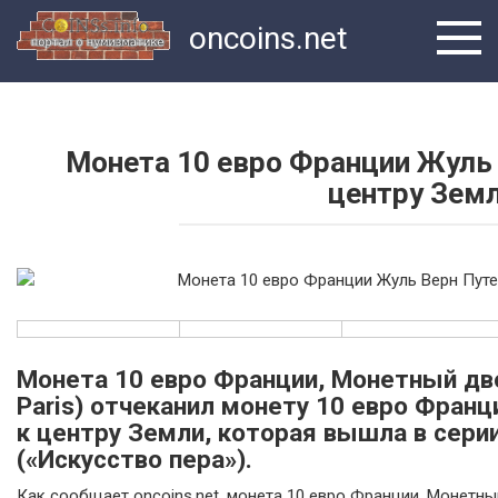
Перейти
oncoins.net
к
контенту
Монета 10 евро Франции Жуль
центру Зем
Монета 10 евро Франции, Монетный дв
Paris) отчеканил монету 10 евро Фран
к центру Земли, которая вышла в серии 
(«Искусство пера»).
Как сообщает oncoins.net, монета 10 евро Франции, Монетны