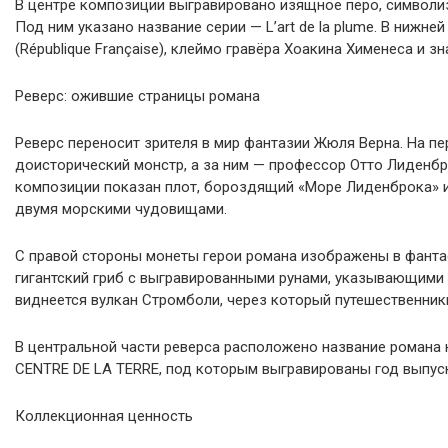
В центре композиции выгравировано изящное перо, символи
Под ним указано название серии — L’art de la plume. В нижн
(République Française), клеймо гравёра Хоакина Хименеса и з
Реверс: ожившие страницы романа
Реверс переносит зрителя в мир фантазии Жюля Верна. На п
доисторический монстр, а за ним — профессор Отто Лиденбро
композиции показан плот, бороздящий «Море Лиденброка» 
двумя морскими чудовищами.
С правой стороны монеты герои романа изображены в фанта
гигантский гриб с выгравированными рунами, указывающими 
виднеется вулкан Стромболи, через который путешественники
В центральной части реверса расположено название романа
CENTRE DE LA TERRE, под которым выгравированы год выпуска
Коллекционная ценность