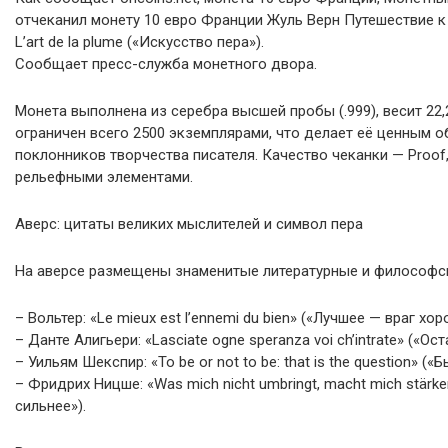
отчеканил монету 10 евро Франции Жуль Верн Путешествие к
L’art de la plume («Искусство пера»).
Сообщает пресс-служба монетного двора.
Монета выполнена из серебра высшей пробы (.999), весит 22,
ограничен всего 2500 экземплярами, что делает её ценным 
поклонников творчества писателя. Качество чеканки — Proo
рельефными элементами.
Аверс: цитаты великих мыслителей и символ пера
На аверсе размещены знаменитые литературные и философск
– Вольтер: «Le mieux est l’ennemi du bien» («Лучшее — враг хор
– Данте Алигьери: «Lasciate ogne speranza voi ch’intrate» («
– Уильям Шекспир: «To be or not to be: that is the question» (
– Фридрих Ницше: «Was mich nicht umbringt, macht mich stärke
сильнее»).