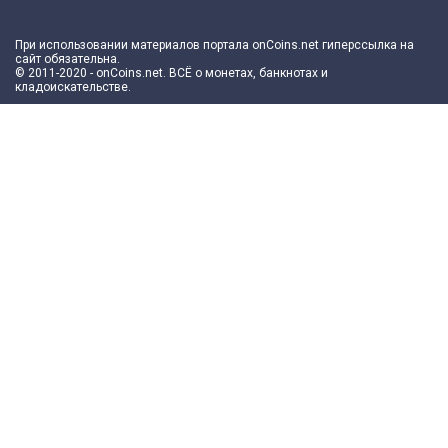
При использовании материалов портала onCoins.net гиперссылка на
сайт обязательна.
© 2011-2020 - onCoins.net. ВСЁ о монетах, банкнотах и
кладоискательстве.