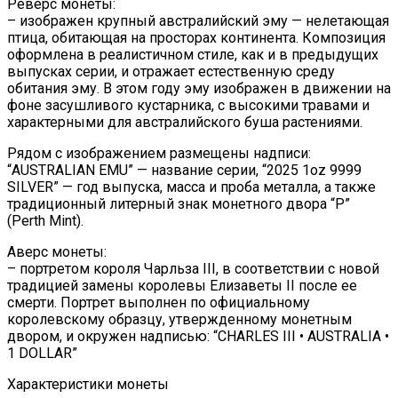
Реверс монеты:
– изображен крупный австралийский эму — нелетающая
птица, обитающая на просторах континента. Композиция
оформлена в реалистичном стиле, как и в предыдущих
выпусках серии, и отражает естественную среду
обитания эму. В этом году эму изображен в движении на
фоне засушливого кустарника, с высокими травами и
характерными для австралийского буша растениями.
Рядом с изображением размещены надписи:
“AUSTRALIAN EMU” — название серии, “2025 1oz 9999
SILVER” — год выпуска, масса и проба металла, а также
традиционный литерный знак монетного двора “P”
(Perth Mint).
Аверс монеты:
– портретом короля Чарльза III, в соответствии с новой
традицией замены королевы Елизаветы II после ее
смерти. Портрет выполнен по официальному
королевскому образцу, утвержденному монетным
двором, и окружен надписью: “CHARLES III • AUSTRALIA •
1 DOLLAR”
Характеристики монеты