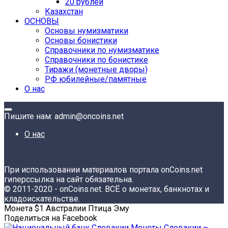
20 рублей
Казахстан
ОСНОВЫ
Основы нумизматики
Основы бонистики
Справочники по нумизматике
Справочники по бонистике
Тиражи (монетные дворы)
РФ юбилейные/памятные
О нас
Пишите нам: admin@oncoins.net
О нас
При использовании материалов портала onCoins.net
гиперссылка на сайт обязательна.
© 2011-2020 - onCoins.net. ВСЁ о монетах, банкнотах и
кладоискательстве.
Монета $1 Австралии Птица Эму
Поделиться на Facebook
Монеты Словакии –