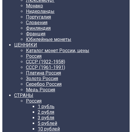
Люксембург
Монако
Нидерланды
Португалия
Словения
Финляндия
Франция
Юбилейные монеты
ЦЕННИКИ
Каталог монет России, цены
Россия
СССР (1922-1958)
CCCР (1961-1991)
Платина Россия
Золото Россия
Серебро Россия
Медь Россия
СТРАНЫ
Россия
1 рубль
2 рубля
3 рубля
5 рублей
10 рублей