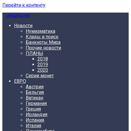
Перейти к контенту
oncoins.net
Новости
Нумизматика
Клады и поиск
Банкноты Мира
Прочие новости
ПЛАНЫ
2018
2019
2020
Серии монет
ЕВРО
Австрия
Бельгия
Ватикан
Германия
Греция
Ирландия
Испания
Италия