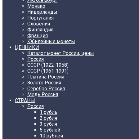
Люксембург
Монако
Нидерланды
Португалия
Словения
Финляндия
Франция
Юбилейные монеты
ЦЕННИКИ
Каталог монет России, цены
Россия
СССР (1922-1958)
CCCР (1961-1991)
Платина Россия
Золото Россия
Серебро Россия
Медь Россия
СТРАНЫ
Россия
1 рубль
2 рубля
3 рубля
5 рублей
10 рублей