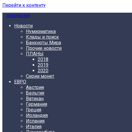
Перейти к контенту
oncoins.net
Новости
Нумизматика
Клады и поиск
Банкноты Мира
Прочие новости
ПЛАНЫ
2018
2019
2020
Серии монет
ЕВРО
Австрия
Бельгия
Ватикан
Германия
Греция
Ирландия
Испания
Италия