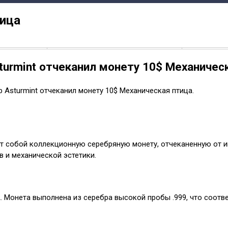
тица
urmint отчеканил монету 10$ Механическ
р Asturmint отчеканил монету 10$ Механическая птица.
т собой коллекционную серебряную монету, отчеканенную от им
 и механической эстетики.
 Монета выполнена из серебра высокой пробы .999, что соотв