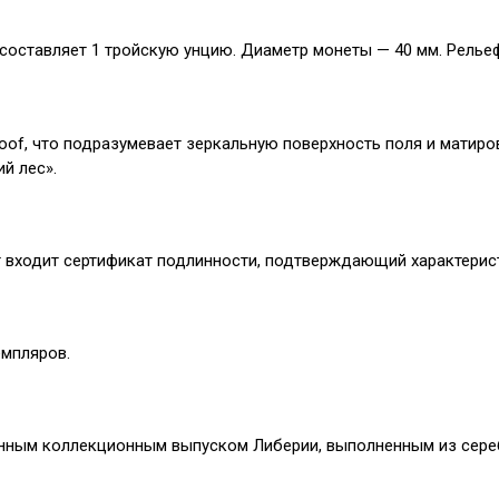
 составляет 1 тройскую унцию. Диаметр монеты — 40 мм. Релье
oof, что подразумевает зеркальную поверхность поля и матиро
й лес».
т входит сертификат подлинности, подтверждающий характерис
емпляров.
ванным коллекционным выпуском Либерии, выполненным из сер