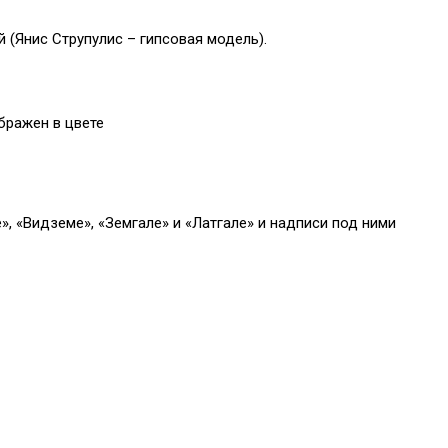
 (Янис Струпулис – гипсовая модель).
бражен в цвете
, «Видземе», «Земгале» и «Латгале» и надписи под ними