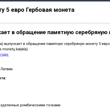
у 5 евро Гербовая монета
кает в обращение памятную серебряную 
anka) выпускает в обращение памятную серебряную монету 5 евр
monetų kalykla).
году.
Латвии.
ета:
 разделенные ромбическими точками