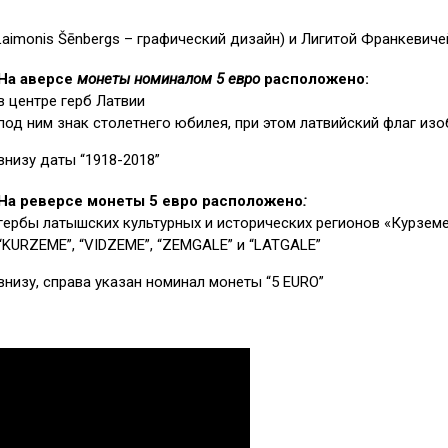
imonis Šēnbergs – графический дизайн) и Лигитой Франкевичей
На аверсе
монеты номиналом 5 евро
расположено:
в центре герб Латвии
под ним знак столетнего юбилея, при этом латвийский флаг изо
внизу даты “1918-2018”
На реверсе монеты 5 евро расположено
:
гербы латышских культурных и исторических регионов «Курземе»
“KURZEME”, “VIDZEME”, “ZEMGALE” и “LATGALE”
внизу, справа указан номинал монеты “5 EURO”