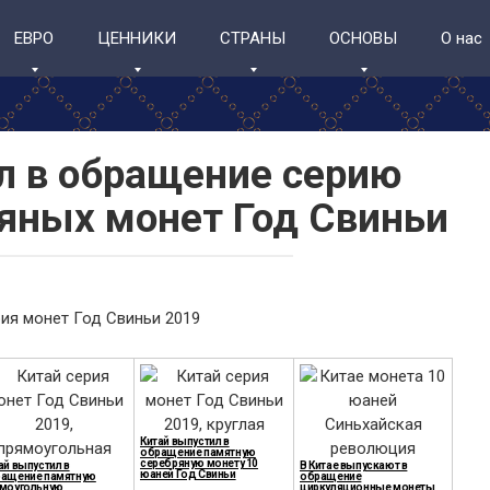
ЕВРО
ЦЕННИКИ
СТРАНЫ
ОСНОВЫ
О нас
л в обращение серию
яных монет Год Свиньи
Китай выпустил в
обращение памятную
серебряную монету 10
ай выпустил в
В Китае выпускают в
юаней Год Свиньи
ащение памятную
обращение
моугольную
циркуляционные монеты