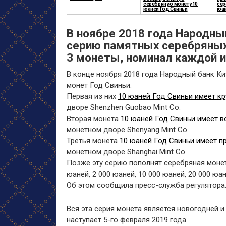
серебряную монету 10
сер
юаней Год Свиньи
юан
В ноябре 2018 года Народны
серию памятных серебряных
3 монеты, номинал каждой и
В конце ноября 2018 года Народный банк К
монет Год Свиньи.
Первая из них
10 юаней Год Свиньи имеет к
дворе Shenzhen Guobao Mint Co.
Вторая монета
10 юаней Год Свиньи имеет 
монетном дворе Shenyang Mint Co.
Третья монета
10 юаней Год Свиньи имеет 
монетном дворе Shanghai Mint Co.
Позже эту серию пополнят серебряная моне
юаней, 2 000 юаней, 10 000 юаней, 20 000 юан
Об этом сообщила пресс-служба регулятора
Вся эта серия монета является новогодней 
наступает 5-го февраля 2019 года.