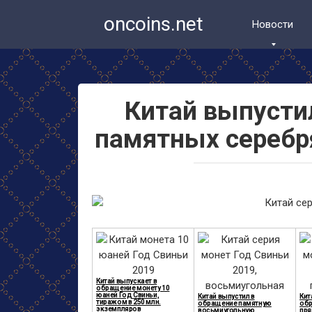
Перейти
oncoins.net
к
Новости
контенту
Китай выпусти
памятных серебр
Китай выпускает в
обращение монету 10
юаней Год Свиньи,
Китай выпустил в
Кит
тиражом в 250 млн.
обращение памятную
обр
экземпляров
восьмиугольную
пря