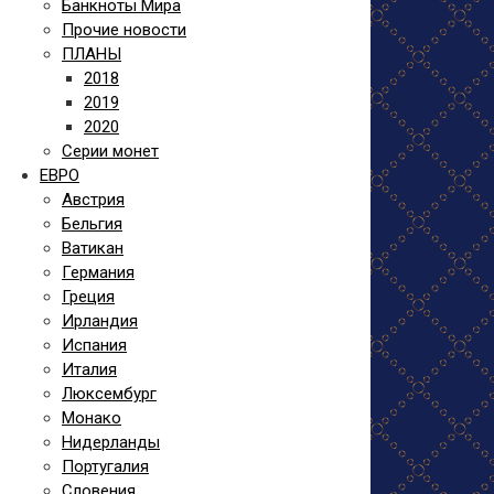
Банкноты Мира
Прочие новости
ПЛАНЫ
2018
2019
2020
Серии монет
ЕВРО
Австрия
Бельгия
Ватикан
Германия
Греция
Ирландия
Испания
Италия
Люксембург
Монако
Нидерланды
Португалия
Словения