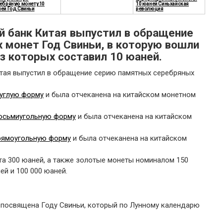
ебряную монету 10
10 юаней Синьхайская
ей Год Свиньи
революция
й банк Китая выпустил в обращение
 монет Год Свиньи, в которую вошли
з которых составил 10 юаней.
итая выпустил в обращение серию памятных серебряных
руглую форму
и была отчеканена на китайском монетном
восьмиугольную форму
и была отчеканена на китайском
прямоугольную форму
и была отчеканена на китайском
та 300 юаней, а также золотые монеты номиналом 150
ей и 100 000 юаней.
.
и посвящена Году Свиньи, который по Лунному календарю