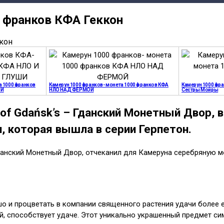
0 франков КФА Геккон
а 1000 франков
Камерун 1000 франков- монета 1000 франков КФА
Камерун 1000 фра
ШИ
НЛО НАД ФЕРМОЙ
Сестры Мойры
t of Gdańsk’s – Гданский Монетный Двор,
, которая вышла в серии Герпетон.
– Гданский Монетный Двор, отчеканил для Камеруна серебряну
шо и процветать в компании священного растения удачи более
ой, способствует удаче. Этот уникально украшенный предмет 