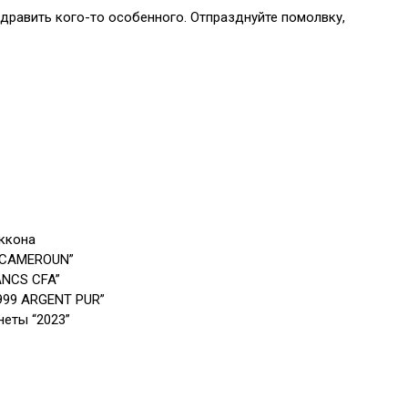
дравить кого-то особенного. Отпразднуйте помолвку,
еккона
U CAMEROUN”
ANCS CFA”
999 ARGENT PUR”
неты “2023”