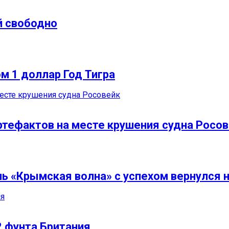
й свободно
м 1 доллар Год Тигра
тефактов на месте крушения судна Росо
ль «Крымская волна» с успехом вернулся 
2 фунта Британия