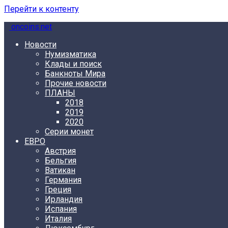
Перейти к контенту
oncoins.net
Новости
Нумизматика
Клады и поиск
Банкноты Мира
Прочие новости
ПЛАНЫ
2018
2019
2020
Серии монет
ЕВРО
Австрия
Бельгия
Ватикан
Германия
Греция
Ирландия
Испания
Италия