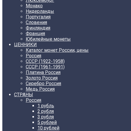
Люксембург
Монако
Нидерланды
Португалия
Словения
Финляндия
Франция
Юбилейные монеты
ЦЕННИКИ
Каталог монет России, цены
Россия
СССР (1922-1958)
CCCР (1961-1991)
Платина Россия
Золото Россия
Серебро Россия
Медь Россия
СТРАНЫ
Россия
1 рубль
2 рубля
3 рубля
5 рублей
10 рублей