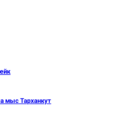
вейк
на мыс Тарханкут