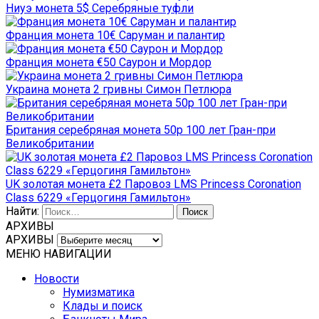
Ниуэ монета 5$ Серебряные туфли
Франция монета 10€ Саруман и палантир
Франция монета €50 Саурон и Мордор
Украина монета 2 гривны Симон Петлюра
Британия серебряная монета 50р 100 лет Гран-при
Великобритании
UK золотая монета £2 Паровоз LMS Princess Coronation
Class 6229 «Герцогиня Гамильтон»
Найти:
АРХИВЫ
АРХИВЫ
МЕНЮ НАВИГАЦИИ
Новости
Нумизматика
Клады и поиск