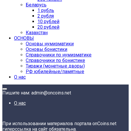
Беларусь
1 рубль
2 рубля
10 рублей
20 рублей
Казахстан
ОСНОВЫ
Основы нумизматики
Основы бонистики
Справочники по нумизматике
Справочники по бонистике
Тиражи (монетные дворы)
РФ юбилейные/памятные
О нас
Пишите нам: admin@oncoins.net
О нас
При использовании материалов портала onCoins.net
гиперссылка на сайт обязательна.