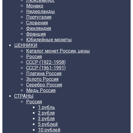
Люксембург
Монако
Нидерланды
Португалия
Словения
Финляндия
Франция
Юбилейные монеты
ЦЕННИКИ
Каталог монет России, цены
Россия
СССР (1922-1958)
CCCР (1961-1991)
Платина Россия
Золото Россия
Серебро Россия
Медь Россия
СТРАНЫ
Россия
1 рубль
2 рубля
3 рубля
5 рублей
10 рублей