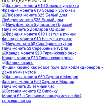
ПОСЛЕДНИЕ НОВОСТИ
Франция монета €10 Эомер и урук-хаи
Либерия монета $25 Белый дом
Ниуэ монета 5 долларов Одиссей
Франция монета €10 Назгул в руинах
Ниуэ монета 5$ Серебряные туфли
Канада монета $20 Тираннозавр рекс
Фишки казино как новое поле для коллекционеров и
даже нумизматов
Франция монета €50 Саурон и Мордор
Ниуэ монета $5 Темный час
Монета €2 с Сипсиком пользуются особой
популярностью