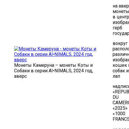
на аве
монеты
в цент
изобра
герб
госуда
вокруг
распо
различ
изобра
Монеты Камеруна – монеты Коты и
кошек 
Собаки в серии AI•NIMALS, 2024 год,
собак и
аверс
лап
надписи
«REPUB
DU
CAMER
«2025» 
«1000
FRANCS