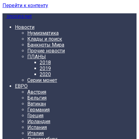
Перейти к контенту
oncoins.net
Новости
Нумизматика
Клады и поиск
Банкноты Мира
Прочие новости
ПЛАНЫ
2018
2019
2020
Серии монет
ЕВРО
Австрия
Бельгия
Ватикан
Германия
Греция
Ирландия
Испания
Италия