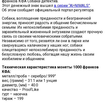
франков КФА Собака-детектив.
Этот денежный знак вышел
в серии “AI•NIMALS”
.
Об этом сообщает официальный портал регулятора.
Собаки, воплощение преданности и безграничной
энергии, приносят радость и общение бесчисленным
семьям. Их непоколебимая преданность и
заразительный жизненный энтузиазм создают прочную
связь со своими человеческими собратьями.
Независимо от того, резвятся ли они в парке или
свернувшись калачиком у наших ног, собаки
олицетворяют непоколебимую преданность и
безусловную любовь, обогащая нашу жизнь своим
изобилием и общением.
Техническая характеристика монеты 1000 франков
КФА:
металл/проба – серебро/.999°
вес, (грамм) – 31.1 или 1 унция
диаметр, (мм) – 40.0
качество – ProofLike
гурт – насечка
тираж – 199