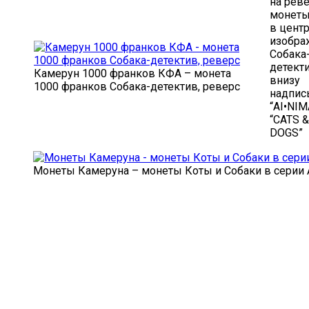
на рев
монеты
в цент
изобра
Собака
детект
Камерун 1000 франков КФА – монета
внизу
1000 франков Собака-детектив, реверс
надпис
“AI•NIM
“CATS &
DOGS”
Монеты Камеруна – монеты Коты и Собаки в серии 