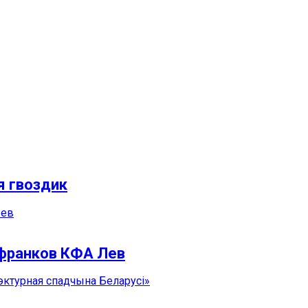
я гвоздик
 франков КФА Лев