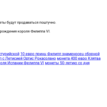
еты будут продаваться поштучно.
 рождения короля Филиппа VI.
стурийской
10 евро принц Филипп знаменосец сборной
п с Летисией Ортис Рокасолано
монета 400 евро Клятва
роля Испании Фелиппа VI
монеты 50-летию со дня