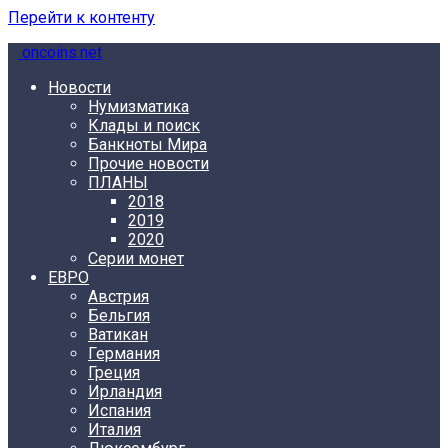
Перейти к контенту
oncoins.net
Новости
Нумизматика
Клады и поиск
Банкноты Мира
Прочие новости
ПЛАНЫ
2018
2019
2020
Серии монет
ЕВРО
Австрия
Бельгия
Ватикан
Германия
Греция
Ирландия
Испания
Италия