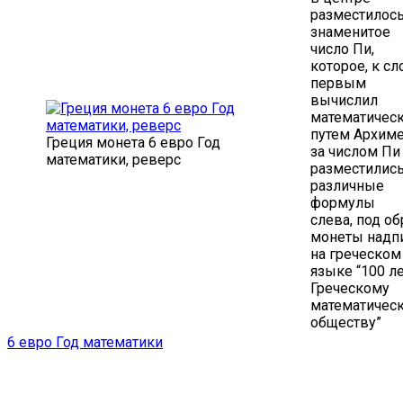
разместилос
знаменитое
число Пи,
которое, к сл
первым
вычислил
математичес
путем Архим
Греция монета 6 евро Год
за числом Пи
математики, реверс
разместилис
различные
формулы
слева, под об
монеты надп
на греческом
языке “100 л
Греческому
математичес
обществу”
6 евро Год математики