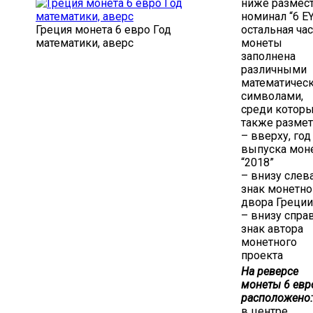
ниже размес
номинал “6 E
Греция монета 6 евро Год
остальная ча
математики, аверс
монеты
заполнена
различными
математичес
символами,
среди котор
также размет
– вверху, год
выпуска мон
“2018”
– внизу слева
знак монетно
двора Греции
– внизу справ
знак автора
монетного
проекта
На реверсе
монеты 6 евр
расположено:
в центре