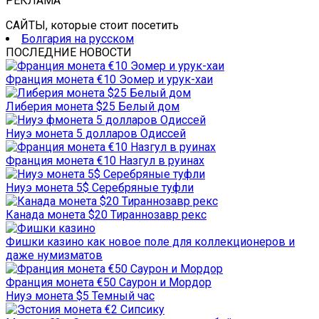
РЕКЛАМА
САЙТЫ, которые стоит посетить
Болгария на русском
ПОСЛЕДНИЕ НОВОСТИ
Франция монета €10 Эомер и урук-хаи
Либерия монета $25 Белый дом
Ниуэ монета 5 долларов Одиссей
Франция монета €10 Назгул в руинах
Ниуэ монета 5$ Серебряные туфли
Канада монета $20 Тираннозавр рекс
Фишки казино как новое поле для коллекционеров и
даже нумизматов
Франция монета €50 Саурон и Мордор
Ниуэ монета $5 Темный час