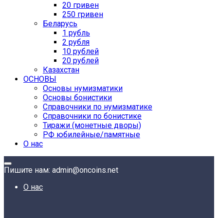
20 гривен
250 гривен
Беларусь
1 рубль
2 рубля
10 рублей
20 рублей
Казахстан
ОСНОВЫ
Основы нумизматики
Основы бонистики
Справочники по нумизматике
Справочники по бонистике
Тиражи (монетные дворы)
РФ юбилейные/памятные
О нас
Пишите нам: admin@oncoins.net
О нас