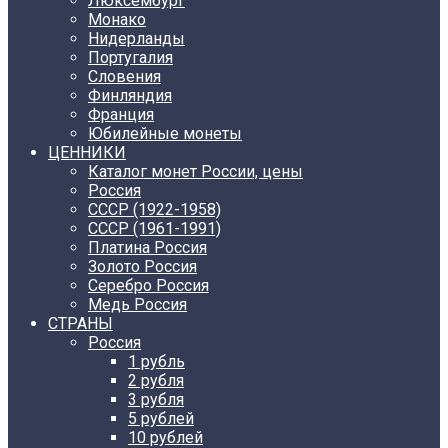
Люксембург
Монако
Нидерланды
Португалия
Словения
Финляндия
Франция
Юбилейные монеты
ЦЕННИКИ
Каталог монет России, цены
Россия
СССР (1922-1958)
CCCР (1961-1991)
Платина Россия
Золото Россия
Серебро Россия
Медь Россия
СТРАНЫ
Россия
1 рубль
2 рубля
3 рубля
5 рублей
10 рублей