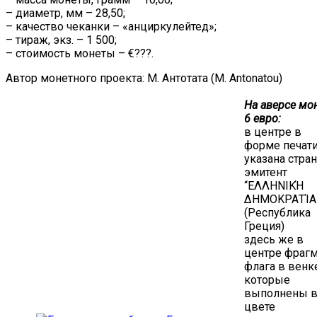
– диаметр, мм – 28,50;
– качество чеканки – «анциркулейтед»;
– тираж, экз. – 1 500;
– стоимость монеты – €???.
Автор монетного проекта: М. Антотата (M. Antonatou)
На аверсе мо
6 евро:
в центре в
форме печат
указана стра
эмитент
“ΕΛΛΗΝΙΚΉ
ΔΗΜΟΚΡΑΤΊΑ
(Республика
Греция)
здесь же в
центре фраг
флага в венк
которые
выполнены 
цвете