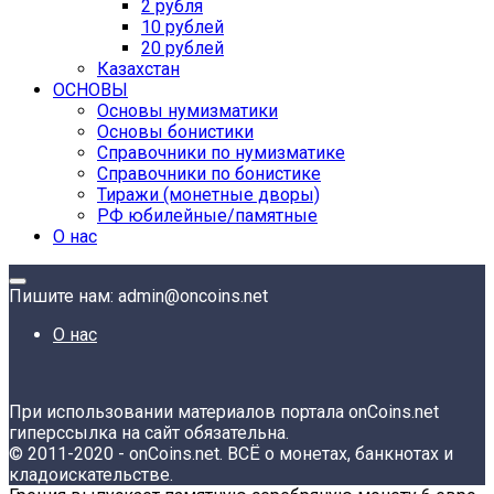
2 рубля
10 рублей
20 рублей
Казахстан
ОСНОВЫ
Основы нумизматики
Основы бонистики
Справочники по нумизматике
Справочники по бонистике
Тиражи (монетные дворы)
РФ юбилейные/памятные
О нас
Пишите нам: admin@oncoins.net
О нас
При использовании материалов портала onCoins.net
гиперссылка на сайт обязательна.
© 2011-2020 - onCoins.net. ВСЁ о монетах, банкнотах и
кладоискательстве.