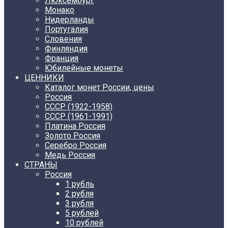
Люксембург
Монако
Нидерланды
Португалия
Словения
Финляндия
Франция
Юбилейные монеты
ЦЕННИКИ
Каталог монет России, цены
Россия
СССР (1922-1958)
CCCР (1961-1991)
Платина Россия
Золото Россия
Серебро Россия
Медь Россия
СТРАНЫ
Россия
1 рубль
2 рубля
3 рубля
5 рублей
10 рублей