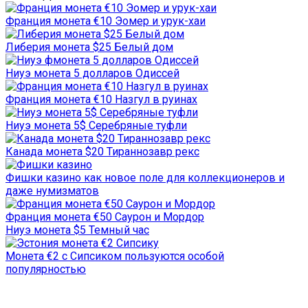
Франция монета €10 Эомер и урук-хаи
Либерия монета $25 Белый дом
Ниуэ монета 5 долларов Одиссей
Франция монета €10 Назгул в руинах
Ниуэ монета 5$ Серебряные туфли
Канада монета $20 Тираннозавр рекс
Фишки казино как новое поле для коллекционеров и
даже нумизматов
Франция монета €50 Саурон и Мордор
Ниуэ монета $5 Темный час
Монета €2 с Сипсиком пользуются особой
популярностью