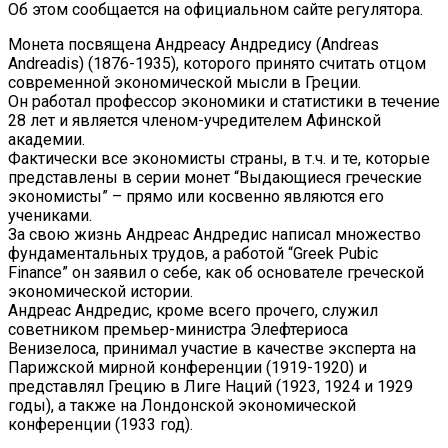
Об этом сообщается на официальном сайте регулятора.
Монета посвящена Андреасу Андредису (Andreas
Andreadis) (1876-1935), которого принято считать отцом
современной экономической мысли в Греции.
Он работал профессор экономики и статистики в течение
28 лет и является членом-учредителем Афинской
академии.
Фактически все экономисты страны, в т.ч. и те, которые
представлены в серии монет “Выдающиеся греческие
экономисты” – прямо или косвенно являются его
учениками.
За свою жизнь Андреас Андредис написал множество
фундаментальных трудов, а работой “Greek Pubic
Finance” он заявил о себе, как об основателе греческой
экономической истории.
Андреас Андредис, кроме всего прочего, служил
советником премьер-министра Элефтериоса
Венизелоса, принимал участие в качестве эксперта на
Парижской мирной конференции (1919-1920) и
представлял Грецию в Лиге Наций (1923, 1924 и 1929
годы), а также на Лондонской экономической
конференции (1933 год).