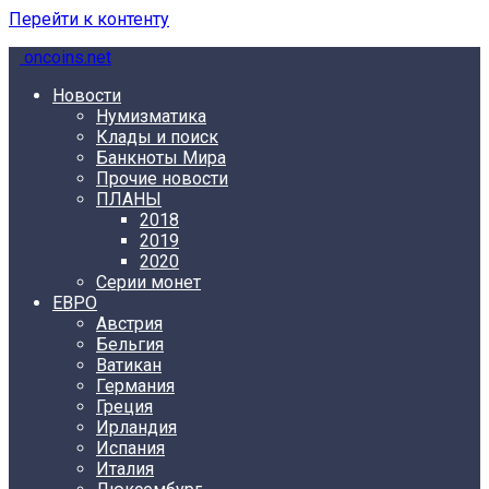
Перейти к контенту
oncoins.net
Новости
Нумизматика
Клады и поиск
Банкноты Мира
Прочие новости
ПЛАНЫ
2018
2019
2020
Серии монет
ЕВРО
Австрия
Бельгия
Ватикан
Германия
Греция
Ирландия
Испания
Италия