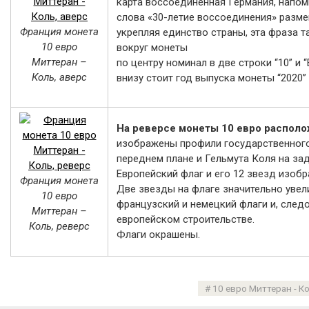
карта воссоединенная Германия, напом
слова «30-летие воссоединения» разме
Франция монета
укрепляя единство страны, эта фраза 
10 евро
вокруг монеты
Миттеран –
по центру номинал в две строки “10” и 
Коль, аверс
внизу стоит год выпуска монеты “2020”
На реверсе монеты 10 евро распол
изображены профили государственного
переднем плане и Гельмута Коля на за
Европейский флаг и его 12 звезд изобр
Франция монета
Две звезды на флаге значительно увел
10 евро
французский и немецкий флаги и, следо
Миттеран –
европейском строительстве.
Коль, реверс
Флаги окрашены.
10 евро Миттеран - К