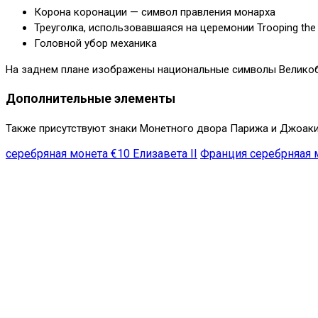
Корона коронации — символ правления монарха
Треуголка, использовавшаяся на церемонии Trooping the 
Головной убор механика
На заднем плане изображены национальные символы Великобрит
Дополнительные элементы
Также присутствуют знаки Монетного двора Парижа и Джоакин
серебряная монета €10 Елизавета II
Франция серебрняая 