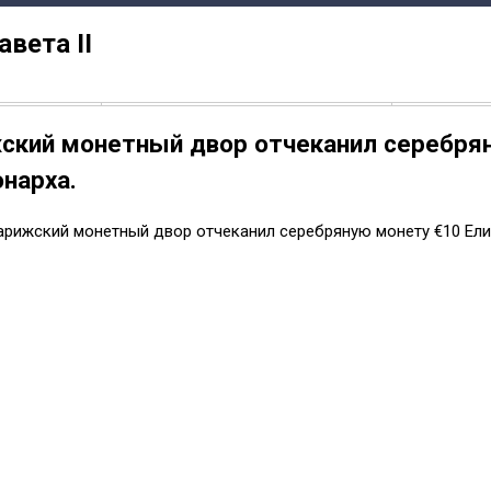
вета II
ский монетный двор отчеканил серебряну
нарха.
Парижский монетный двор отчеканил серебряную монету €10 Елиз