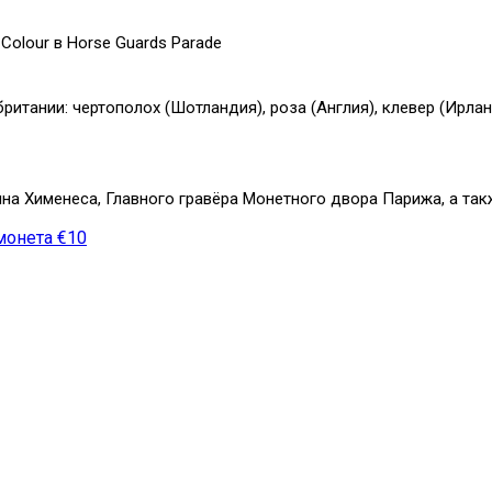
Colour в Horse Guards Parade
ании: чертополох (Шотландия), роза (Англия), клевер (Ирланд
а Хименеса, Главного гравёра Монетного двора Парижа, а такж
монета €10