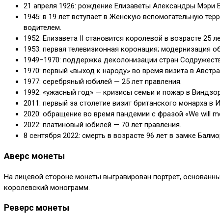
21 апреля 1926: рождение Елизаветы Александры Мэри 
1945: в 19 лет вступает в Женскую вспомогательную те
водителем.
1952: Елизавета II становится королевой в возрасте 25 ле
1953: первая телевизионная коронация; модернизация о
1949–1970: поддержка деколонизации стран Содружества
1970: первый «выход к народу» во время визита в Австр
1977: серебряный юбилей — 25 лет правления.
1992: «ужасный год» — кризисы семьи и пожар в Виндзо
2011: первый за столетие визит британского монарха в 
2020: обращение во время пандемии с фразой «We will me
2022: платиновый юбилей — 70 лет правления.
8 сентября 2022: смерть в возрасте 96 лет в замке Балмо
Аверс монеты
На лицевой стороне монеты выгравирован портрет, основанны
королевский монограмм.
Реверс монеты