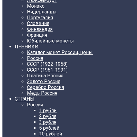
Люксембург
Монако
Нидерланды
Португалия
Словения
Финляндия
Франция
Юбилейные монеты
ЦЕННИКИ
Каталог монет России, цены
Россия
СССР (1922-1958)
CCCР (1961-1991)
Платина Россия
Золото Россия
Серебро Россия
Медь Россия
СТРАНЫ
Россия
1 рубль
2 рубля
3 рубля
5 рублей
10 рублей