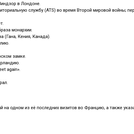
Виндзор в Лондоне.
рриториальную службу (ATS) во время Второй мировой войны; п
т.
браза монархии.
 (Гана, Кения, Канада).
алию.
рском замке.
Ирландию.
et again».
рал.
й на одном из её последних визитов во Францию, а также указ