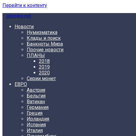
Перейти к контенту
oncoins.net
Новости
Нумизматика
Клады и поиск
Банкноты Мира
Прочие новости
ПЛАНЫ
2018
2019
2020
Серии монет
ЕВРО
Австрия
Бельгия
Ватикан
Германия
Греция
Ирландия
Испания
Италия