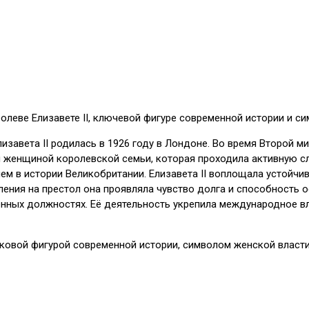
олеве Елизавете II, ключевой фигуре современной истории и с
завета II родилась в 1926 году в Лондоне. Во время Второй м
й женщиной королевской семьи, которая проходила активную сл
ем в истории Великобритании. Елизавета II воплощала устойч
ления на престол она проявляла чувство долга и способность 
нных должностях. Её деятельность укрепила международное в
знаковой фигурой современной истории, символом женской влас