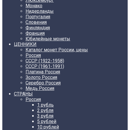
Люксембург
Монако
Нидерланды
Португалия
Словения
Финляндия
Франция
Юбилейные монеты
ЦЕННИКИ
Каталог монет России, цены
Россия
СССР (1922-1958)
CCCР (1961-1991)
Платина Россия
Золото Россия
Серебро Россия
Медь Россия
СТРАНЫ
Россия
1 рубль
2 рубля
3 рубля
5 рублей
10 рублей