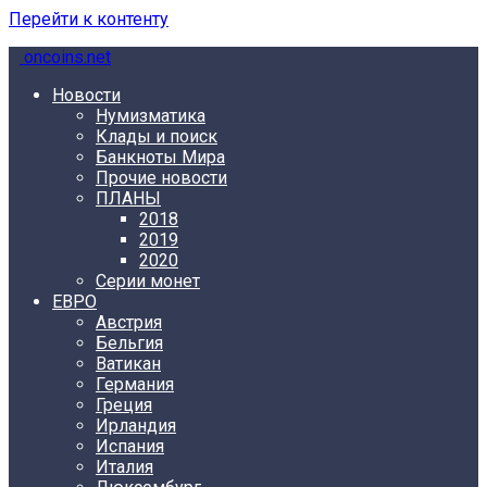
Перейти к контенту
oncoins.net
Новости
Нумизматика
Клады и поиск
Банкноты Мира
Прочие новости
ПЛАНЫ
2018
2019
2020
Серии монет
ЕВРО
Австрия
Бельгия
Ватикан
Германия
Греция
Ирландия
Испания
Италия