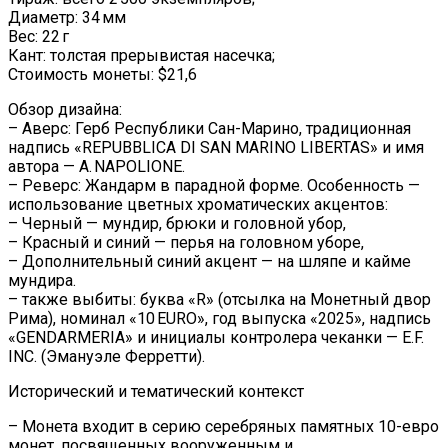
Диаметр: 34 мм
Вес: 22 г
Кант: толстая прерывистая насечка;
Стоимость монеты: $21,6
Обзор дизайна:
– Аверс: Герб Республики Сан-Марино, традиционная
надпись «REPUBBLICA DI SAN MARINO LIBERTAS» и имя
автора — A. NAPOLIONE.
– Реверс: Жандарм в парадной форме. Особенность —
использование цветных хроматических акцентов:
– Черный — мундир, брюки и головной убор,
– Красный и синий — перья на головном уборе,
– Дополнительный синий акцент — на шляпе и кайме
мундира.
– также выбиты: буква «R» (отсылка на Монетный двор
Рима), номинал «10 EURO», год выпуска «2025», надпись
«GENDARMERIA» и инициалы контролера чеканки — E.F.
INC. (Эмануэле Ферретти).
Исторический и тематический контекст
– Монета входит в серию серебряных памятных 10-евро
монет, посвященных вооруженным и