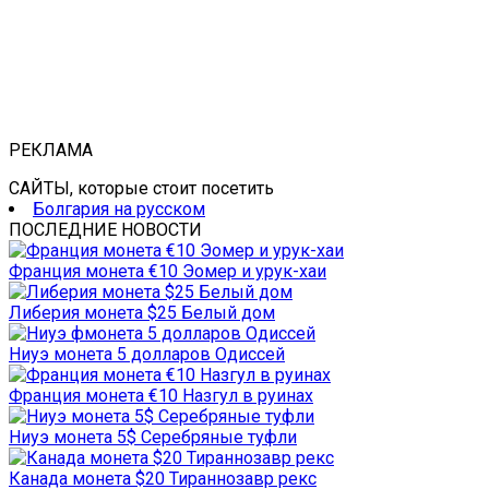
РЕКЛАМА
САЙТЫ, которые стоит посетить
Болгария на русском
ПОСЛЕДНИЕ НОВОСТИ
Франция монета €10 Эомер и урук-хаи
Либерия монета $25 Белый дом
Ниуэ монета 5 долларов Одиссей
Франция монета €10 Назгул в руинах
Ниуэ монета 5$ Серебряные туфли
Канада монета $20 Тираннозавр рекс