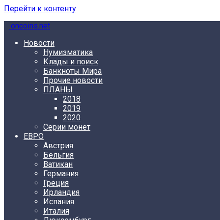
Перейти к контенту
oncoins.net
Новости
Нумизматика
Клады и поиск
Банкноты Мира
Прочие новости
ПЛАНЫ
2018
2019
2020
Серии монет
ЕВРО
Австрия
Бельгия
Ватикан
Германия
Греция
Ирландия
Испания
Италия