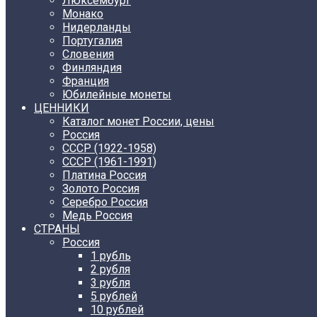
Люксембург
Монако
Нидерланды
Португалия
Словения
Финляндия
Франция
Юбилейные монеты
ЦЕННИКИ
Каталог монет России, цены
Россия
СССР (1922-1958)
CCCР (1961-1991)
Платина Россия
Золото Россия
Серебро Россия
Медь Россия
СТРАНЫ
Россия
1 рубль
2 рубля
3 рубля
5 рублей
10 рублей