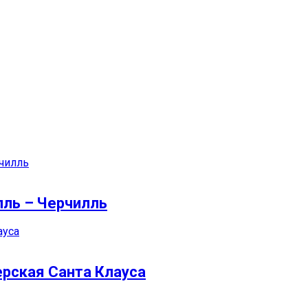
лль – Черчилль
рская Санта Клауса