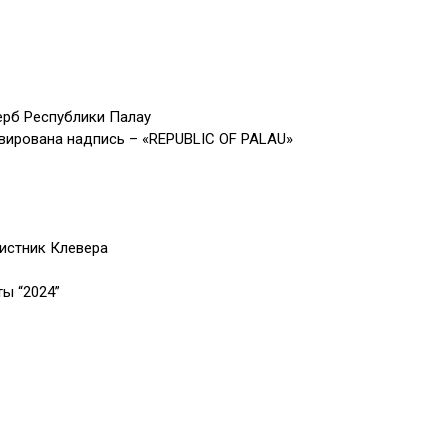
герб Республики Палау
вирована надпись – «REPUBLIC OF PALAU»
истник Клевера
ты “2024”