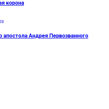
ая корона
го апостола Андрея Первозванного