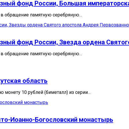
азный фонд России, Большая императорск
л в обращение памятную серебряную…
азный фонд России, Звезда ордена Свято
л в обращение памятную серебряную…
кутская область
 монету 10 рублей (биметалл) из серии…
вято-Иоанно-Богословский монастырь