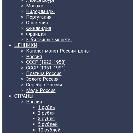
Люксембург
Монако
Нидерланды
Португалия
Словения
Финляндия
Франция
Юбилейные монеты
ЦЕННИКИ
Каталог монет России, цены
Россия
СССР (1922-1958)
CCCР (1961-1991)
Платина Россия
Золото Россия
Серебро Россия
Медь Россия
СТРАНЫ
Россия
1 рубль
2 рубля
3 рубля
5 рублей
10 рублей