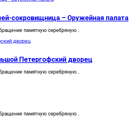
зей-сокровищница – Оружейная палата
 обращение памятную серебряную…
ольшой Петергофский дворец
 обращение памятную серебряную…
 обращение памятную серебряную…