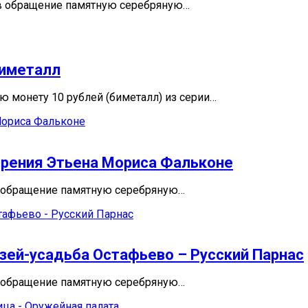
 в обращение памятную серебряную…
биметалл
 монету 10 рублей (биметалл) из серии…
орения Этьена Мориса Фальконе
в обращение памятную серебряную…
узей-усадьба Остафьево – Русский Парнас
в обращение памятную серебряную…