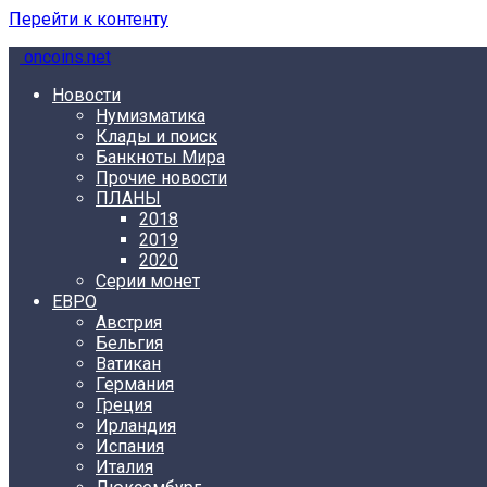
Перейти к контенту
oncoins.net
Новости
Нумизматика
Клады и поиск
Банкноты Мира
Прочие новости
ПЛАНЫ
2018
2019
2020
Серии монет
ЕВРО
Австрия
Бельгия
Ватикан
Германия
Греция
Ирландия
Испания
Италия