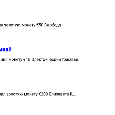
л золотую монету €50 Свобода.
мвай
канил монету €10 Электрический трамвай.
л золотую монету €200 Елизавета II,…