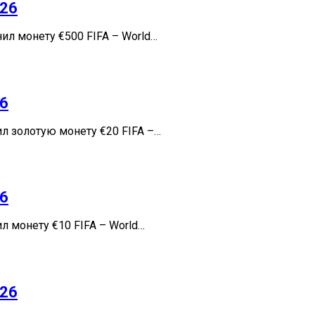
026
л монету €500 FIFA – World…
26
л золотую монету €20 FIFA –…
26
 монету €10 FIFA – World…
026