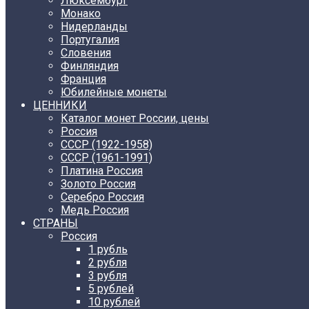
Люксембург
Монако
Нидерланды
Португалия
Словения
Финляндия
Франция
Юбилейные монеты
ЦЕННИКИ
Каталог монет России, цены
Россия
СССР (1922-1958)
CCCР (1961-1991)
Платина Россия
Золото Россия
Серебро Россия
Медь Россия
СТРАНЫ
Россия
1 рубль
2 рубля
3 рубля
5 рублей
10 рублей