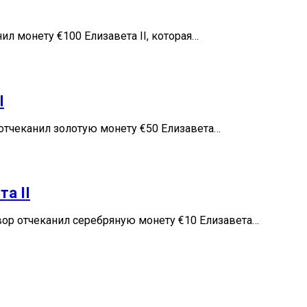
л монету €100 Елизавета II, которая…
I
отчеканил золотую монету €50 Елизавета…
а II
ор отчеканил серебряную монету €10 Елизавета…