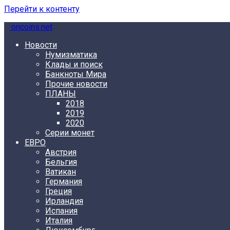
Перейти к контенту
oncoins.net
Новости
Нумизматика
Клады и поиск
Банкноты Мира
Прочие новости
ПЛАНЫ
2018
2019
2020
Серии монет
ЕВРО
Австрия
Бельгия
Ватикан
Германия
Греция
Ирландия
Испания
Италия