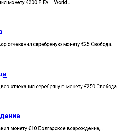
л монету €200 FIFA – World…
а
ор отчеканил серебряную монету €25 Свобода.
да
вор отчеканил серебряную монету €250 Свобода.
ждение
канил монету €10 Болгарское возрождение,…