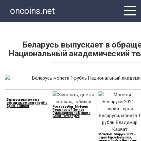
Перейти
oncoins.net
к
контенту
Беларусь выпускает в обраще
Национальный академический те
Беларусь выпускает в
обращение монету 1 рубль
Брест. 1000 лет
Роза за рубль: Миф или
Реальность? Полное
Руководство по Ценам в
Санкт-Петербурге
Монеты Беларуси 2021 –
серия Герой Беларуси,
монета 1 рубль Владимир