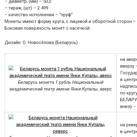
– диаметр, (мм) – 50,0
– тираж, (шт) – 2 499
– качество исполнения – “пруф”
Монеты имеют форму круга, с лицевой и оборотной сторон –
Боковая поверхность монет с насечкой.
Дизайн: О. Новосёлова (Беларусь)
на авер
вверху
Государ
в центр
Беларусь монета 1 рубль Национальный
надпись
академический театр имени Янки Купалы, аверс
по круг
БЕЛАР
внизу −
на реве
в центр