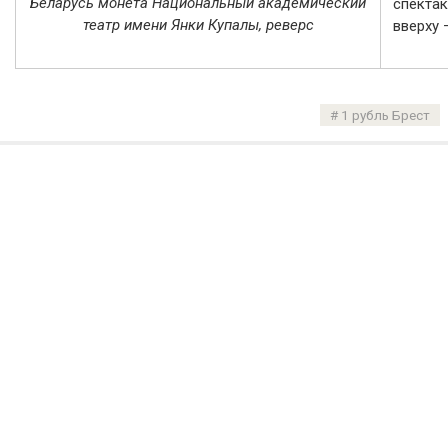
Беларусь монета Национальный академический
спектак
театр имени Янки Купалы, реверс
вверху 
1 рубль Брест