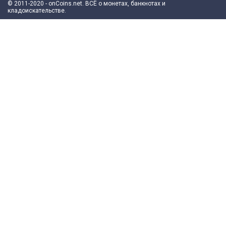
© 2011-2020 - onCoins.net. ВСЁ о монетах, банкнотах и
кладоискательстве.