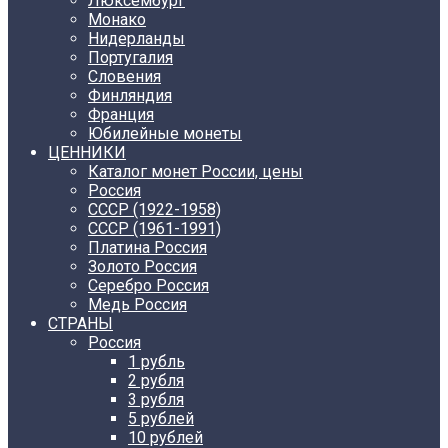
Люксембург
Монако
Нидерланды
Португалия
Словения
Финляндия
Франция
Юбилейные монеты
ЦЕННИКИ
Каталог монет России, цены
Россия
СССР (1922-1958)
CCCР (1961-1991)
Платина Россия
Золото Россия
Серебро Россия
Медь Россия
СТРАНЫ
Россия
1 рубль
2 рубля
3 рубля
5 рублей
10 рублей