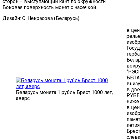
сторон – выступающий кант по окружности.
Боковая поверхность монет с насечкой.
Дизайн: С. Некрасова (Беларусь)
в цен
рель
изоб
Госуд
герба
Бела
вокру
“РЭС
БЕЛА
внизу
в две
Беларусь монета 1 рубль Брест 1000 лет,
РУБЕ
аверс
ниже 
в цен
изоб
памят
летия
Брест
слева