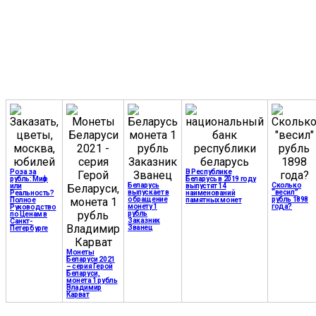
Роза за
В Республике
рубль: Миф
Беларусь в 2019 году
Беларусь
Сколько
или
выпустят 14
выпускает в
“весил”
Реальность?
наименований
обращение
рубль 1898
Полное
памятных монет
монету 1
года?
Руководство
рубль
по Ценам в
Заказник
Санкт-
Званец
Петербурге
Монеты
Беларуси 2021
– серия Герой
Беларуси,
монета 1 рубль
Владимир
Карват