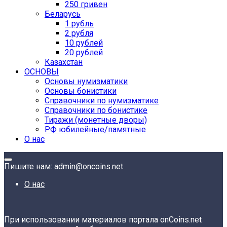
250 гривен
Беларусь
1 рубль
2 рубля
10 рублей
20 рублей
Казахстан
ОСНОВЫ
Основы нумизматики
Основы бонистики
Справочники по нумизматике
Справочники по бонистике
Тиражи (монетные дворы)
РФ юбилейные/памятные
О нас
Пишите нам: admin@oncoins.net
О нас
При использовании материалов портала onCoins.net