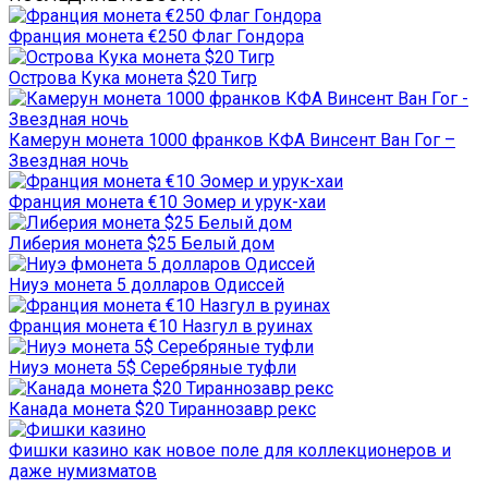
Франция монета €250 Флаг Гондора
Острова Кука монета $20 Тигр
Камерун монета 1000 франков КФА Винсент Ван Гог –
Звездная ночь
Франция монета €10 Эомер и урук-хаи
Либерия монета $25 Белый дом
Ниуэ монета 5 долларов Одиссей
Франция монета €10 Назгул в руинах
Ниуэ монета 5$ Серебряные туфли
Канада монета $20 Тираннозавр рекс
Фишки казино как новое поле для коллекционеров и
даже нумизматов