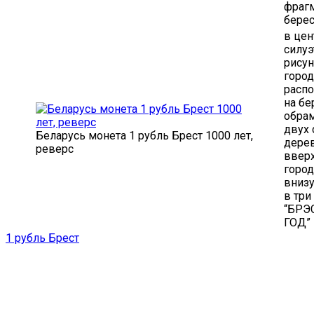
фраг
берес
в цен
силу
рису
город
расп
на бе
обра
двух 
Беларусь монета 1 рубль Брест 1000 лет,
дере
реверс
вверх
город
внизу
в три
“БРЭ
ГОД”
1 рубль Брест