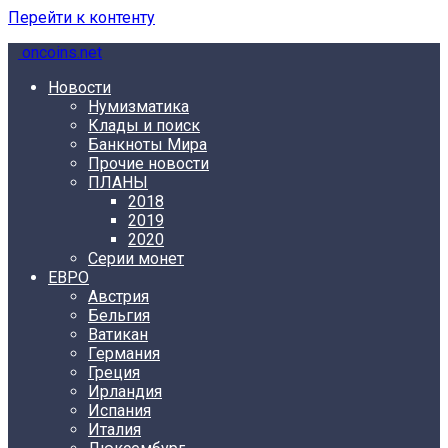
Перейти к контенту
oncoins.net
Новости
Нумизматика
Клады и поиск
Банкноты Мира
Прочие новости
ПЛАНЫ
2018
2019
2020
Серии монет
ЕВРО
Австрия
Бельгия
Ватикан
Германия
Греция
Ирландия
Испания
Италия