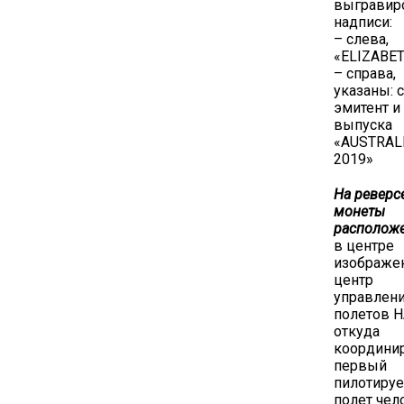
выгравир
надписи:
– слева,
«ELIZABET
– справа,
указаны: 
эмитент и
выпуска
«AUSTRAL
2019»
На реверс
монеты
расположе
в центре
изображе
центр
управлен
полетов Н
откуда
координи
первый
пилотиру
полет чел