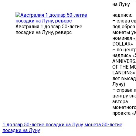
на Луну
надписи:
– слева св
Австралия 1 доллар 50-летие
под обрез
посадки на Луну, реверс
монеты у
номинал 
DOLLAR»
– по цент
надпись «
ANNIVERS
OF THE M
LANDING» 
лет высад
Луну)
– справа 
центру зн
автора
монетног
проекта «
1 доллар 50-летие посадки на Луну
монета 50-летие
посадки на Луну