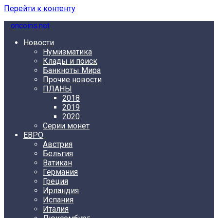
Перейти к контенту
oncoins.net
Новости
Нумизматика
Клады и поиск
Банкноты Мира
Прочие новости
ПЛАНЫ
2018
2019
2020
Серии монет
ЕВРО
Австрия
Бельгия
Ватикан
Германия
Греция
Ирландия
Испания
Италия