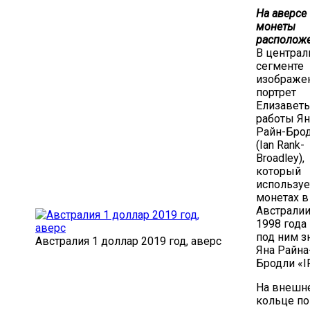
На аверсе
монеты
расположе
В центра
сегменте
изображе
портрет
Елизаветы
работы Ян
Райн-Бро
(Ian Rank-
Broadley),
который
используе
монетах в
Австралии
1998 года
под ним з
Австралия 1 доллар 2019 год, аверс
Яна Райна
Бродли «I
На внешн
кольце по