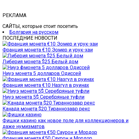
РЕКЛАМА
САЙТЫ, которые стоит посетить
Болгария на русском
ПОСЛЕДНИЕ НОВОСТИ
Франция монета €10 Эомер и урук-хаи
Либерия монета $25 Белый дом
Ниуэ монета 5 долларов Одиссей
Франция монета €10 Назгул в руинах
Ниуэ монета 5$ Серебряные туфли
Канада монета $20 Тираннозавр рекс
Фишки казино как новое поле для коллекционеров и
даже нумизматов
Франция монета €50 Саурон и Мордор