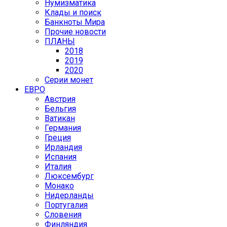
Нумизматика
Клады и поиск
Банкноты Мира
Прочие новости
ПЛАНЫ
2018
2019
2020
Серии монет
ЕВРО
Австрия
Бельгия
Ватикан
Германия
Греция
Ирландия
Испания
Италия
Люксембург
Монако
Нидерланды
Португалия
Словения
Финляндия