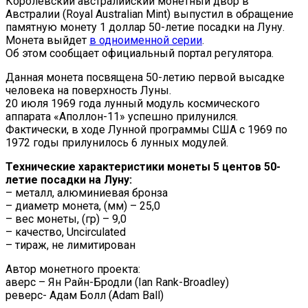
Королевский австралийский монетный двор в
Австралии (Royal Australian Mint) выпустил в обращение
памятную монету 1 доллар 50-летие посадки на Луну.
Монета выйдет
в одноименной серии
.
Об этом сообщает официальный портал регулятора.
Данная монета посвящена 50-летию первой высадке
человека на поверхность Луны.
20 июля 1969 года лунный модуль космического
аппарата «Аполлон-11» успешно прилунился.
Фактически, в ходе Лунной программы США с 1969 по
1972 годы прилунилось 6 лунных модулей.
Технические характеристики монеты 5 центов 50-
летие посадки на Луну:
– металл, алюминиевая бронза
– диаметр монета, (мм) – 25,0
– вес монеты, (гр) – 9,0
– качество, Uncirculated
– тираж, не лимитирован
Автор монетного проекта:
аверс – Ян Райн-Бродли (Ian Rank-Broadley)
реверс- Адам Болл (Adam Ball)