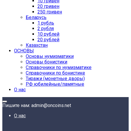
10 гривен
20 гривен
250 гривен
Беларусь
1 рубль
2 рубля
10 рублей
20 рублей
Казахстан
ОСНОВЫ
Основы нумизматики
Основы бонистики
Справочники по нумизматике
Справочники по бонистике
Тиражи (монетные дворы)
РФ юбилейные/памятные
О нас
Пишите нам: admin@oncoins.net
О нас