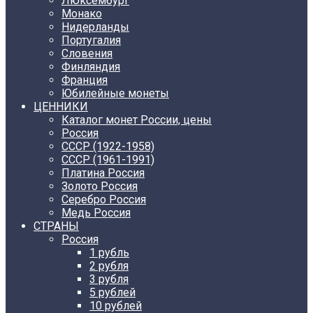
Люксембург
Монако
Нидерланды
Португалия
Словения
Финляндия
Франция
Юбилейные монеты
ЦЕННИКИ
Каталог монет России, цены
Россия
СССР (1922-1958)
CCCР (1961-1991)
Платина Россия
Золото Россия
Серебро Россия
Медь Россия
СТРАНЫ
Россия
1 рубль
2 рубля
3 рубля
5 рублей
10 рублей