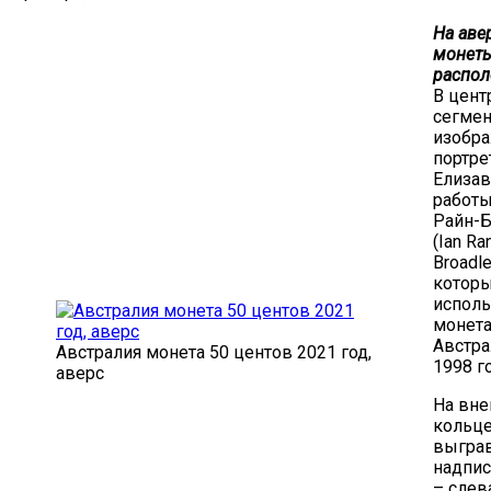
На аве
монет
распол
В цент
сегмен
изобр
портре
Елизав
работы
Райн-
(Ian Ra
Broadle
котор
исполь
монета
Австра
Австралия монета 50 центов 2021 год,
1998 г
аверс
На вн
кольце
выгра
надпис
– слев