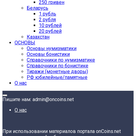
250 гривен
Беларусь
1 рубль
2 рубля
10 рублей
20 рублей
Казахстан
ОСНОВЫ
Основы нумизматики
Основы бонистики
Справочники по нумизматике
Справочники по бонистике
Тиражи (монетные дворы)
РФ юбилейные/памятные
О нас
Пишите нам: admin@oncoins.net
О нас
При использовании материалов портала onCoins.net