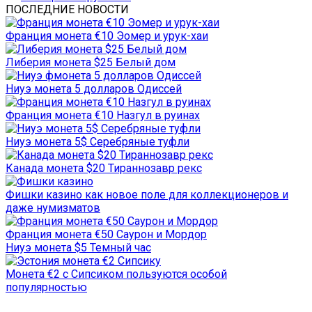
ПОСЛЕДНИЕ НОВОСТИ
Франция монета €10 Эомер и урук-хаи
Либерия монета $25 Белый дом
Ниуэ монета 5 долларов Одиссей
Франция монета €10 Назгул в руинах
Ниуэ монета 5$ Серебряные туфли
Канада монета $20 Тираннозавр рекс
Фишки казино как новое поле для коллекционеров и
даже нумизматов
Франция монета €50 Саурон и Мордор
Ниуэ монета $5 Темный час
Монета €2 с Сипсиком пользуются особой
популярностью