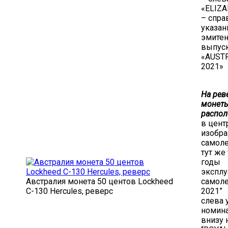
«ELIZA
– спра
указан
эмитен
выпус
«AUST
2021»
На рев
монет
распол
в цент
изобр
самол
тут же
годы
эксплу
Австралия монета 50 центов Lockheed
самоле
C-130 Hercules, реверс
2021”
слева 
номина
внизу 