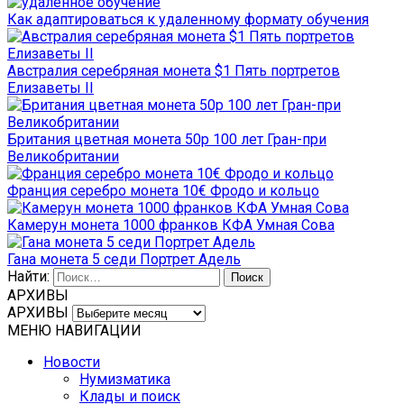
Как адаптироваться к удаленному формату обучения
Австралия серебряная монета $1 Пять портретов
Елизаветы II
Британия цветная монета 50р 100 лет Гран-при
Великобритании
Франция серебро монета 10€ Фродо и кольцо
Камерун монета 1000 франков КФА Умная Сова
Гана монета 5 седи Портрет Адель
Найти:
АРХИВЫ
АРХИВЫ
МЕНЮ НАВИГАЦИИ
Новости
Нумизматика
Клады и поиск