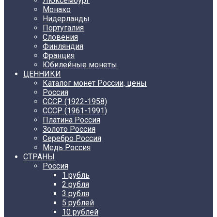
Люксембург
Монако
Нидерланды
Португалия
Словения
Финляндия
Франция
Юбилейные монеты
ЦЕННИКИ
Каталог монет России, цены
Россия
СССР (1922-1958)
CCCР (1961-1991)
Платина Россия
Золото Россия
Серебро Россия
Медь Россия
СТРАНЫ
Россия
1 рубль
2 рубля
3 рубля
5 рублей
10 рублей