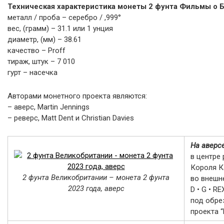
Техническая характеристика монеты 2 фунта Фильмы о Б
металл / проба – серебро / ,999°
вес, (грамм) – 31.1 или 1 унция
диаметр, (мм) – 38.61
качество – Proff
тираж, штук – 7 010
гурт – насечка
Авторами монетного проекта являются:
– аверс, Martin Jennings
– реверс, Matt Dent и Christian Davies
На аверс
в центре
Короля Ка
2 фунта Великобритании – монета 2 фунта
во внешне
2023 года, аверс
D • G • RE
под обре
проекта 