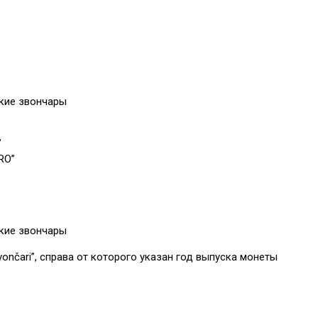
кие звончары
”
RO”
кие звончары
zvončari”, справа от которого указан год выпуска монеты