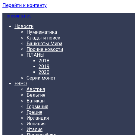
Перейти к контенту
oncoins.net
Новости
Нумизматика
Клады и поиск
Банкноты Мира
Прочие новости
ПЛАНЫ
2018
2019
2020
Серии монет
ЕВРО
Австрия
Бельгия
Ватикан
Германия
Греция
Ирландия
Испания
Италия