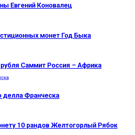
вны Евгений Коновалец
естиционных монет Год Быка
 рубля Саммит Россия – Африка
ро делла Франческа
нету 10 рандов Желтогорлый Рябок