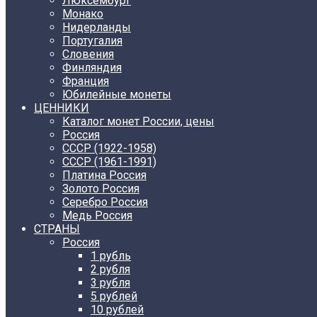
Люксембург
Монако
Нидерланды
Португалия
Словения
Финляндия
Франция
Юбилейные монеты
ЦЕННИКИ
Каталог монет России, цены
Россия
СССР (1922-1958)
CCCР (1961-1991)
Платина Россия
Золото Россия
Серебро Россия
Медь Россия
СТРАНЫ
Россия
1 рубль
2 рубля
3 рубля
5 рублей
10 рублей