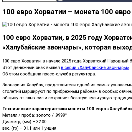
100 евро Хорватии – монета 100 евр
100 евро Хорватии, в 2025 году Хорват
«Халубайские звончары», которая выход
100 евро Хорватии, в начале 2025 года Хорватский Народный 
Этот денежный знак вышел
в серии «Халубайские звончары»
.
Об этом сообщила пресс-служба регулятора.
Звонари из Халубая, представители одной из самых узнаваем
столетий маршируют по прибрежным районам в особых овчина
общину от злых сил и сохраняет богатую культурную традицию
Технические характеристики монеты 100 евро «Халубайс
Металл / проба: золото / .9999°
Диаметр, (мм) – 32.00
вес, (гр) – 31.1 или 1 унция