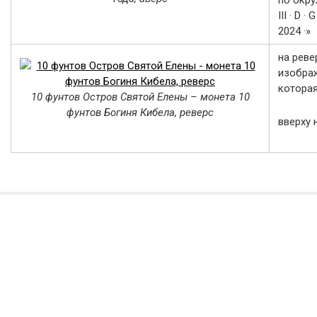
по окр
III · D ·
2024 ·»
на реве
изображ
которая
10 фунтов Остров Святой Елены – монета 10
фунтов Богиня Кибела, реверс
вверху 