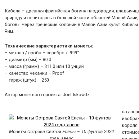
Кибела – древняя фригийская богиня плодородия, владычица 
природу и почиталась в большей части областей Малой Азии,
богов». Через греческие колонии в Малой Азии культ Кибелы 
Рим.
Технические характеристики монеты:
– металл / проба – серебро / .999°
– диаметр (мм) – 80.0
– масса (грамм) – 311.0 или 10 унций
– качество чеканки – Proof
– тираж (штук) – 250
Автор монетного проекта: Joel Iskowitz
на авер
изображ
короля 
Монеты Острова Святой Елены – 10 фунтов 2024
стоимо
года, аверс