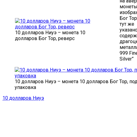
на аве
монеты
изобра
Бог Тор
тут же
указан
10 долларов Ниуэ – монета 10
содерж
долларов Бог Тор, реверс
драгоц
металла
999 Fin
Silver”
10 долларов Ниуэ – монета 10 долларов Бог Тор, по
упаковка
10 долларов Ниуэ