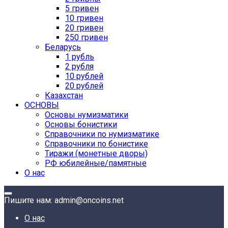
5 гривен
10 гривен
20 гривен
250 гривен
Беларусь
1 рубль
2 рубля
10 рублей
20 рублей
Казахстан
ОСНОВЫ
Основы нумизматики
Основы бонистики
Справочники по нумизматике
Справочники по бонистике
Тиражи (монетные дворы)
РФ юбилейные/памятные
О нас
Пишите нам: admin@oncoins.net
О нас