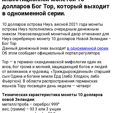
долларов Бог Тор, который выходит
в одноименной серии.
10 долларов острова Ниуэ, весной 2021 года монеты
острова Ниуэ пополнились очередным денежным
знаком. Новозеландский монетный двор отчеканил для
Ниуэ серебряную монету 10 долларов Новой Зеландии –
Бог Тор.
Данный денежный знак выходит
в одноименной серии
.
Об этом сообщает официальный портал регулятора.
Тор — в германо-скандинавской мифологии один из
асов, бог грома и молний, защищающий богов и людей
от великанов и чудовищ. «Триждырождённый» старший
сын Одина и богини земли Ёрд (либо Хлодюн, либо
Фьёргюн). В области распространения германских
языков Тору посвящён день недели — четверг
Техническая характеристика монеты 10 долларов
новой Зеландии:
металл/проба – серебро/.999°
вес, (грамм) – 93.3 или 3 унции