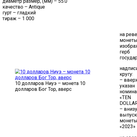
диаметр размер, (мм) – 55.0
качество – Antique
гурт – гладкий
тираж – 1 000
на рев
монеты
изобра
герб
госуда
надпис
кругу:
– ввер
10 долларов Ниуэ – монета 10
указан
долларов Бог Тор, аверс
номина
«TEN
DOLLA
– внизу
выпуск
монет
«2023»