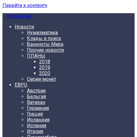
Перейти к контенту
oncoins.net
Новости
Нумизматика
Клады и поиск
Банкноты Мира
Прочие новости
ПЛАНЫ
2018
2019
2020
Серии монет
ЕВРО
Австрия
Бельгия
Ватикан
Германия
Греция
Ирландия
Испания
Италия