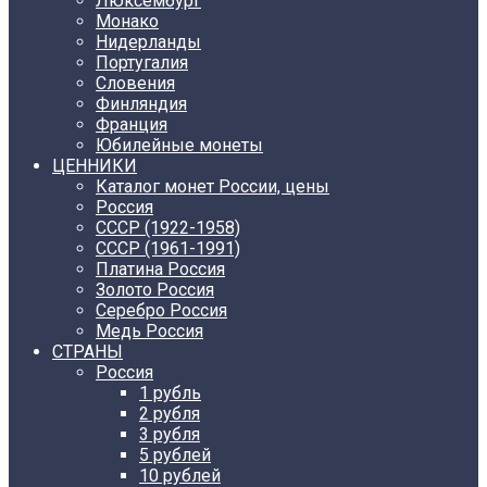
Люксембург
Монако
Нидерланды
Португалия
Словения
Финляндия
Франция
Юбилейные монеты
ЦЕННИКИ
Каталог монет России, цены
Россия
СССР (1922-1958)
CCCР (1961-1991)
Платина Россия
Золото Россия
Серебро Россия
Медь Россия
СТРАНЫ
Россия
1 рубль
2 рубля
3 рубля
5 рублей
10 рублей