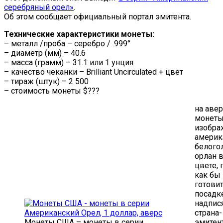
серебряный орел»
.
Об этом сообщает официальный портал эмитента.
Технические характеристики монеты:
– металл /проба – серебро / .999°
– диаметр (мм) – 40.6
– масса (грамм) – 31.1 или 1 унция
– качество чеканки – Brilliant Uncirculated + цвет
– тираж (штук) – 2 500
– стоимость монеты $???
на аве
монеты
изобра
америк
белого
орлан 
цвете, 
как бы
готовит
посадк
надпис
страна-
Монеты США – монеты в серии
эмитен