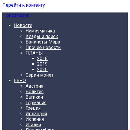
Перейти к контенту
oncoins.net
Новости
Нумизматика
Клады и поиск
Банкноты Мира
Прочие новости
ПЛАНЫ
2018
2019
2020
Серии монет
ЕВРО
Австрия
Бельгия
Ватикан
Германия
Греция
Ирландия
Испания
Италия