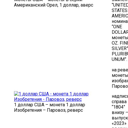
Американский Орел, 1 доллар, аверс
“UNITE
STATES
AMERIC
номина
“ONE
DOLLAR
монеты
OZ. FIN
SILVER”
PLURIB
UNUM”.
на рев
монеты
изобр
Парово
надпись
справа 
1 доллар США – монета 1 доллар
“1804”
Изобретения – Паровоз, реверс
внизу –
выпуск
«2023»