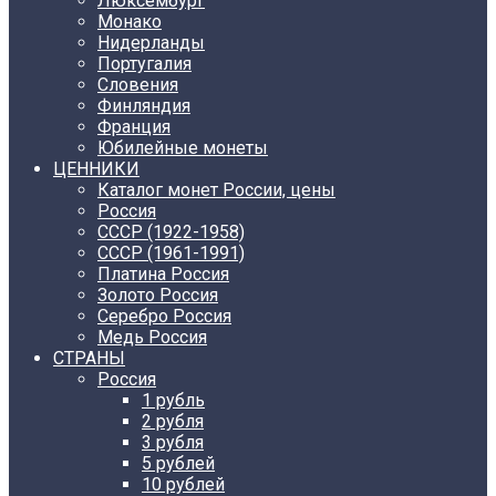
Люксембург
Монако
Нидерланды
Португалия
Словения
Финляндия
Франция
Юбилейные монеты
ЦЕННИКИ
Каталог монет России, цены
Россия
СССР (1922-1958)
CCCР (1961-1991)
Платина Россия
Золото Россия
Серебро Россия
Медь Россия
СТРАНЫ
Россия
1 рубль
2 рубля
3 рубля
5 рублей
10 рублей