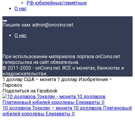
РФ юбилейные/памятные
О нас
Пишите нам: admin@oncoins.net
О нас
При использовании материалов портала onCoins.net
гиперссылка на сайт обязательна.
© 2011-2020 - onCoins.net. ВСЁ о монетах, банкнотах и
кладоискательстве.
1 доллар США – монета 1 доллар Изобретения –
Паровоз
Поделиться на Facebook
10 долларов Токелау – монета 10 долларов Платиновый
юбилей королевы Елизаветы II