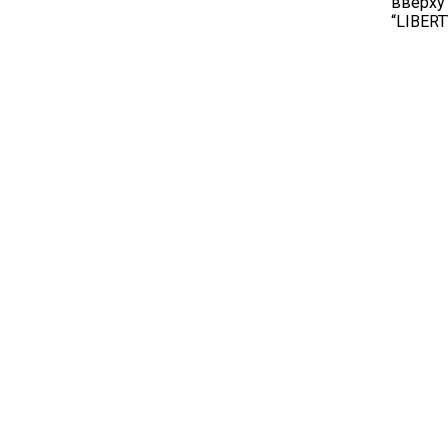
вверху
“LIBERT