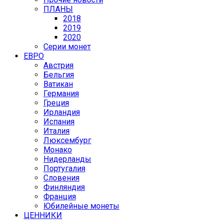
ПЛАНЫ
2018
2019
2020
Серии монет
ЕВРО
Австрия
Бельгия
Ватикан
Германия
Греция
Ирландия
Испания
Италия
Люксембург
Монако
Нидерланды
Португалия
Словения
Финляндия
Франция
Юбилейные монеты
ЦЕННИКИ