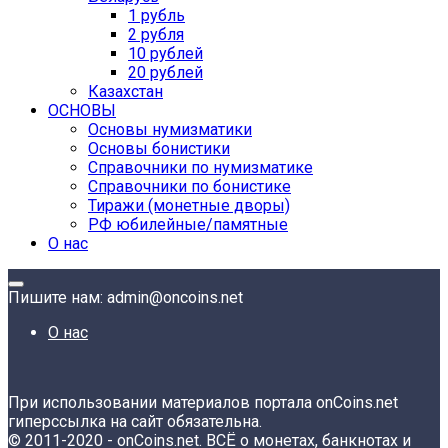
1 рубль
2 рубля
10 рублей
20 рублей
Казахстан
ОСНОВЫ
Основы нумизматики
Основы бонистики
Справочники по нумизматике
Справочники по бонистике
Тиражи (монетные дворы)
РФ юбилейные/памятные
О нас
Пишите нам: admin@oncoins.net
О нас
При использовании материалов портала onCoins.net
гиперссылка на сайт обязательна.
© 2011-2020 - onCoins.net. ВСЁ о монетах, банкнотах и