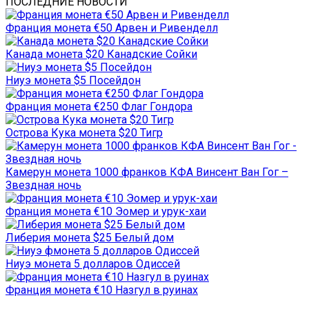
ПОСЛЕДНИЕ НОВОСТИ
Франция монета €50 Арвен и Ривенделл
Канада монета $20 Канадские Сойки
Ниуэ монета $5 Посейдон
Франция монета €250 Флаг Гондора
Острова Кука монета $20 Тигр
Камерун монета 1000 франков КФА Винсент Ван Гог –
Звездная ночь
Франция монета €10 Эомер и урук-хаи
Либерия монета $25 Белый дом
Ниуэ монета 5 долларов Одиссей
Франция монета €10 Назгул в руинах