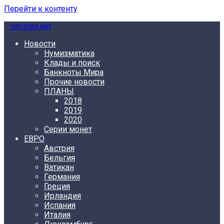
Перейти к контенту
oncoins.net
Новости
Нумизматика
Клады и поиск
Банкноты Мира
Прочие новости
ПЛАНЫ
2018
2019
2020
Серии монет
ЕВРО
Австрия
Бельгия
Ватикан
Германия
Греция
Ирландия
Испания
Италия