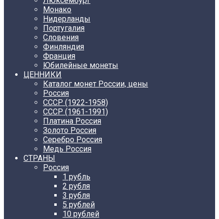
Люксембург
Монако
Нидерланды
Португалия
Словения
Финляндия
Франция
Юбилейные монеты
ЦЕННИКИ
Каталог монет России, цены
Россия
СССР (1922-1958)
CCCР (1961-1991)
Платина Россия
Золото Россия
Серебро Россия
Медь Россия
СТРАНЫ
Россия
1 рубль
2 рубля
3 рубля
5 рублей
10 рублей