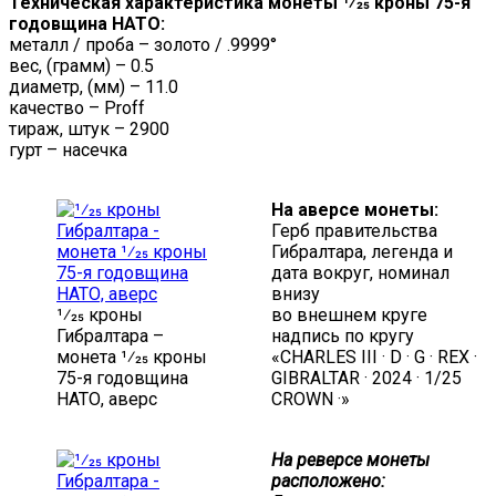
Техническая характеристика монеты 1⁄25 кроны 75-я
годовщина НАТО:
металл / проба – золото / .9999°
вес, (грамм) – 0.5
диаметр, (мм) – 11.0
качество – Proff
тираж, штук – 2900
гурт – насечка
На аверсе монеты:
Герб правительства
Гибралтара, легенда и
дата вокруг, номинал
внизу
1⁄25 кроны
во внешнем круге
Гибралтара –
надпись по кругу
монета 1⁄25 кроны
«CHARLES III · D · G · REX ·
75-я годовщина
GIBRALTAR · 2024 · 1/25
НАТО, аверс
CROWN ·»
На реверсе монеты
расположено: