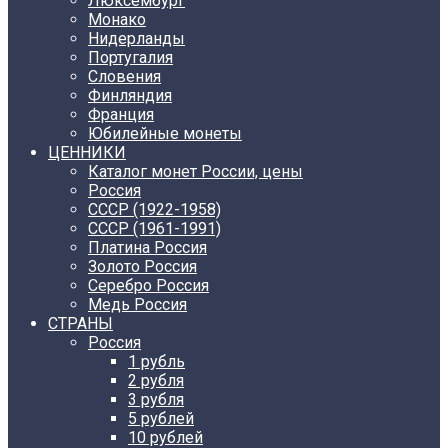
Люксембург
Монако
Нидерланды
Португалия
Словения
Финляндия
Франция
Юбилейные монеты
ЦЕННИКИ
Каталог монет России, цены
Россия
СССР (1922-1958)
CCCР (1961-1991)
Платина Россия
Золото Россия
Серебро Россия
Медь Россия
СТРАНЫ
Россия
1 рубль
2 рубля
3 рубля
5 рублей
10 рублей