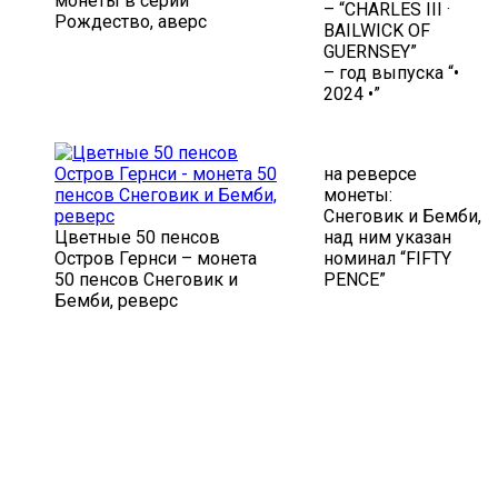
монеты в серии
– “CHARLES III ·
Рождество, аверс
BAILWICK OF
GUERNSEY”
– год выпуска “•
2024 •”
на реверсе
монеты:
Снеговик и Бемби,
Цветные 50 пенсов
над ним указан
Остров Гернси – монета
номинал “FIFTY
50 пенсов Снеговик и
PENCE”
Бемби, реверс