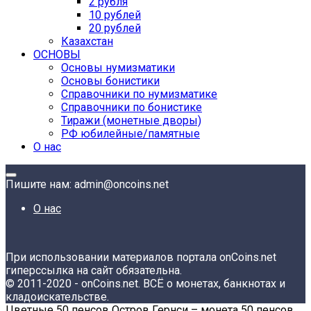
2 рубля
10 рублей
20 рублей
Казахстан
ОСНОВЫ
Основы нумизматики
Основы бонистики
Справочники по нумизматике
Справочники по бонистике
Тиражи (монетные дворы)
РФ юбилейные/памятные
О нас
Пишите нам: admin@oncoins.net
О нас
При использовании материалов портала onCoins.net
гиперссылка на сайт обязательна.
© 2011-2020 - onCoins.net. ВСЁ о монетах, банкнотах и
кладоискательстве.
Цветные 50 пенсов Остров Гернси – монета 50 пенсов