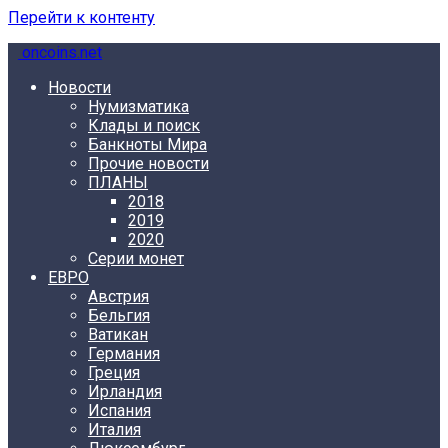
Перейти к контенту
oncoins.net
Новости
Нумизматика
Клады и поиск
Банкноты Мира
Прочие новости
ПЛАНЫ
2018
2019
2020
Серии монет
ЕВРО
Австрия
Бельгия
Ватикан
Германия
Греция
Ирландия
Испания
Италия