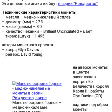
Эти денежные знаки выйдут
в серии “Рождество”
.
Технические характеристики монеты:
– металл – медно-никелевый сплав
– диаметр (мм) – 27.3
– масса (грамм) – 8.0
– качество чеканки – Brilliant Uncirculated + цвет
– тираж (штук) – 1 495
авторы монетного проекта:
– аверс, Glyn Davies
– реверс, David Young
на аверсе монеты:
в центре
расположен
портрет Ее
Величества короля
Карла III, работы
Glyn Davies (GD)
Монеты острова Гернси –
надписи под обрез
медно-никелевые
монеты: