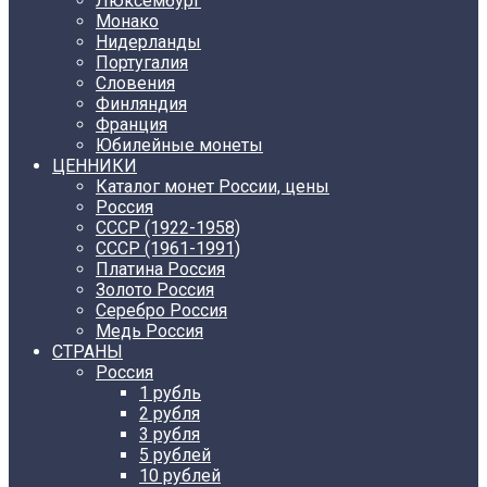
Люксембург
Монако
Нидерланды
Португалия
Словения
Финляндия
Франция
Юбилейные монеты
ЦЕННИКИ
Каталог монет России, цены
Россия
СССР (1922-1958)
CCCР (1961-1991)
Платина Россия
Золото Россия
Серебро Россия
Медь Россия
СТРАНЫ
Россия
1 рубль
2 рубля
3 рубля
5 рублей
10 рублей