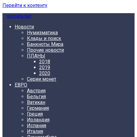
Перейти к контенту
oncoins.net
Новости
Нумизматика
Клады и поиск
Банкноты Мира
Прочие новости
ПЛАНЫ
2018
2019
2020
Серии монет
ЕВРО
Австрия
Бельгия
Ватикан
Германия
Греция
Ирландия
Испания
Италия